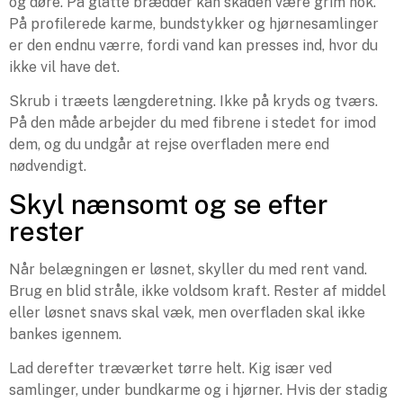
og døre. På glatte brædder kan skaden være grim nok.
På profilerede karme, bundstykker og hjørnesamlinger
er den endnu værre, fordi vand kan presses ind, hvor du
ikke vil have det.
Skrub i træets længderetning. Ikke på kryds og tværs.
På den måde arbejder du med fibrene i stedet for imod
dem, og du undgår at rejse overfladen mere end
nødvendigt.
Skyl nænsomt og se efter
rester
Når belægningen er løsnet, skyller du med rent vand.
Brug en blid stråle, ikke voldsom kraft. Rester af middel
eller løsnet snavs skal væk, men overfladen skal ikke
bankes igennem.
Lad derefter træværket tørre helt. Kig især ved
samlinger, under bundkarme og i hjørner. Hvis der stadig