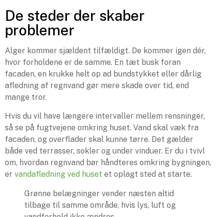
De steder der skaber
problemer
Alger kommer sjældent tilfældigt. De kommer igen dér,
hvor forholdene er de samme. En tæt busk foran
facaden, en krukke helt op ad bundstykket eller dårlig
afledning af regnvand gør mere skade over tid, end
mange tror.
Hvis du vil have længere intervaller mellem rensninger,
så se på fugtvejene omkring huset. Vand skal væk fra
facaden, og overflader skal kunne tørre. Det gælder
både ved terrasser, sokler og under vinduer. Er du i tvivl
om, hvordan regnvand bør håndteres omkring bygningen,
er
vandafledning ved huset
et oplagt sted at starte.
Grønne belægninger vender næsten altid
tilbage til samme område, hvis lys, luft og
vandforhold ikke ændres.