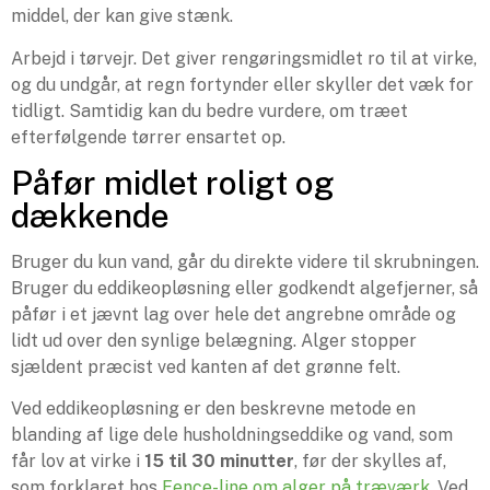
middel, der kan give stænk.
Arbejd i tørvejr. Det giver rengøringsmidlet ro til at virke,
og du undgår, at regn fortynder eller skyller det væk for
tidligt. Samtidig kan du bedre vurdere, om træet
efterfølgende tørrer ensartet op.
Påfør midlet roligt og
dækkende
Bruger du kun vand, går du direkte videre til skrubningen.
Bruger du eddikeopløsning eller godkendt algefjerner, så
påfør i et jævnt lag over hele det angrebne område og
lidt ud over den synlige belægning. Alger stopper
sjældent præcist ved kanten af det grønne felt.
Ved eddikeopløsning er den beskrevne metode en
blanding af lige dele husholdningseddike og vand, som
får lov at virke i
15 til 30 minutter
, før der skylles af,
som forklaret hos
Fence-line om alger på træværk
. Ved