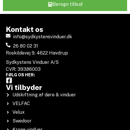
Beregn tilbud
Kontakt os
info@sydkystensvinduer.dk
26 80 02 31
Roskildevej 9, 4622 Havdrup
Sydkystens Vinduer A/S
CVR: 39386003
FØLG OS HER:
Vi tilbyder
Udskiftning af døre & vinduer
VELFAC
Velux
Swedoor
Krone vinduer