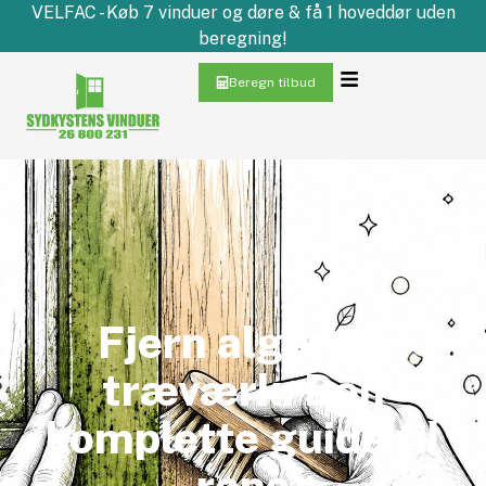
VELFAC - Køb 7 vinduer og døre & få 1 hoveddør uden
beregning!
Beregn tilbud
Fjern alger på
træværk: Den
komplette guide til
rens