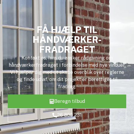
FÅ HJÆLP TIL
HÅNDVÆRKER-
FRADRAGET
Kontakt os, hvis du ønsker rådgivning om
håndværkerfradraget i forbindelse med nye vinduer.
Vi hjælper dig med at skabe overblik over reglerne
og finde ud af, om dit projekt er berettiget til
fradrag.
Beregn tilbud
26 800 231