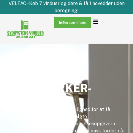
VELFAC - Køb 7 vinduer og døre & få 1 hoveddør uden
beregning!
Beregn tilbud
HÅNDVÆRKER-
FRADRAG
Håndværkerfradraget giver mulighed for at få
skattemæssigt fradrag for udvalgte
energiforbedringer og vedligeholdelsesopgaver i
boligen. Ordningen kan være en økonomisk fordel, når