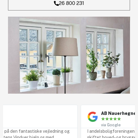
26 800 231
AB Nauerhegnet
★
★
★
★
★
via Google
den fantastiske vejledning og
I andelsboligforeningen AB Naur
Vinduer hjalp os med.
skiftet hoved- og bryggersdør, s