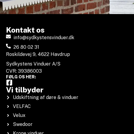
Kontakt os
info@sydkystensvinduer.dk
26 80 02 31
Roskildevej 9, 4622 Havdrup
Sydkystens Vinduer A/S
CVR: 39386003
FØLG OS HER:
Vi tilbyder
Udskiftning af døre & vinduer
VELFAC
Velux
Swedoor
Krone vinduer