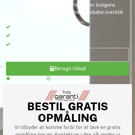
du får udskiftet vinduer eller forbedrer boligens
energiforbrug. Vi hjælper dig med at skabe overblik
over dine muligheder.
Specialiseret på vinduer og døre
Certificeret energivejleder
Certificerede vinduesmontører
26 800 231
Beregn tilbud
Fast kontaktperson
+2200 Glade kunder
BESTIL GRATIS
OPMÅLING
Vi tilbyder at komme forbi for at lave en gratis
opmåling hos jer. Kontakt os i dag, så vender vi