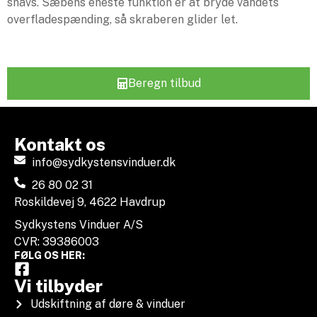
snavs. Sæbens eneste funktion er at bryde vandets
overfladespænding, så skraberen glider let.
Beregn tilbud
Kontakt os
info@sydkystensvinduer.dk
26 80 02 31
Roskildevej 9, 4622 Havdrup
Sydkystens Vinduer A/S
CVR: 39386003
FØLG OS HER:
Vi tilbyder
Udskiftning af døre & vinduer