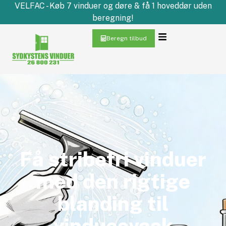
VELFAC - Køb 7 vinduer og døre & få 1 hoveddør uden
beregning!
Beregn tilbud
Få stribefri vinduer
med den rigtige
blanding til
vinduesvask