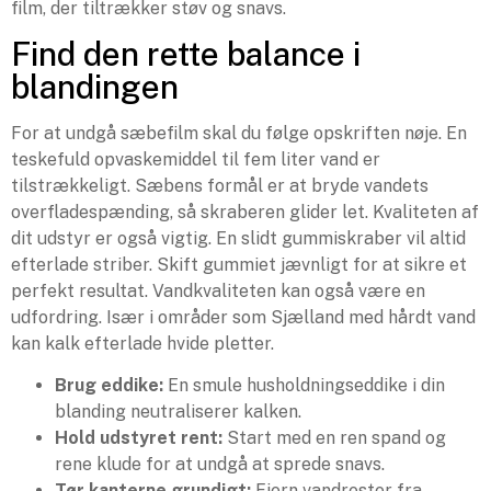
film, der tiltrækker støv og snavs.
Find den rette balance i
blandingen
For at undgå sæbefilm skal du følge opskriften nøje. En
teskefuld opvaskemiddel til fem liter vand er
tilstrækkeligt. Sæbens formål er at bryde vandets
overfladespænding, så skraberen glider let. Kvaliteten af
dit udstyr er også vigtig. En slidt gummiskraber vil altid
efterlade striber. Skift gummiet jævnligt for at sikre et
perfekt resultat. Vandkvaliteten kan også være en
udfordring. Især i områder som Sjælland med hårdt vand
kan kalk efterlade hvide pletter.
Brug eddike:
En smule husholdningseddike i din
blanding neutraliserer kalken.
Hold udstyret rent:
Start med en ren spand og
rene klude for at undgå at sprede snavs.
Tør kanterne grundigt:
Fjern vandrester fra