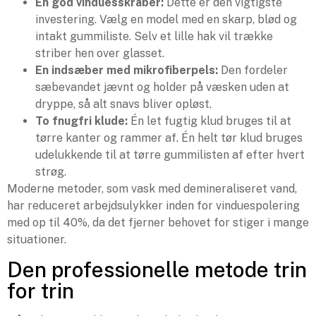
En god vinduesskraber:
Dette er den vigtigste
investering. Vælg en model med en skarp, blød og
intakt gummiliste. Selv et lille hak vil trække
striber hen over glasset.
En indsæber med mikrofiberpels:
Den fordeler
sæbevandet jævnt og holder på væsken uden at
dryppe, så alt snavs bliver opløst.
To fnugfri klude:
Én let fugtig klud bruges til at
tørre kanter og rammer af. Én helt tør klud bruges
udelukkende til at tørre gummilisten af efter hvert
strøg.
Moderne metoder, som vask med demineraliseret vand,
har reduceret arbejdsulykker inden for vinduespolering
med op til 40%, da det fjerner behovet for stiger i mange
situationer.
Den professionelle metode trin
for trin