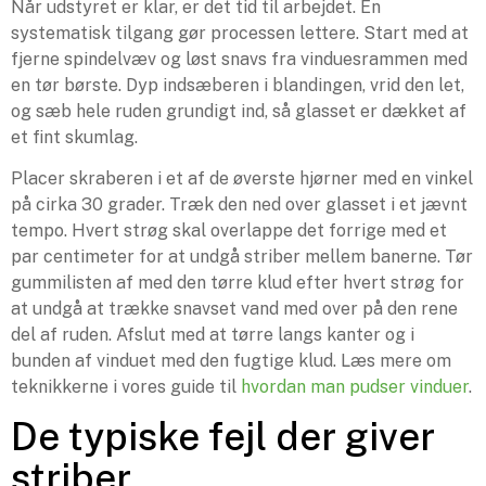
Når udstyret er klar, er det tid til arbejdet. En
systematisk tilgang gør processen lettere. Start med at
fjerne spindelvæv og løst snavs fra vinduesrammen med
en tør børste. Dyp indsæberen i blandingen, vrid den let,
og sæb hele ruden grundigt ind, så glasset er dækket af
et fint skumlag.
Placer skraberen i et af de øverste hjørner med en vinkel
på cirka 30 grader. Træk den ned over glasset i et jævnt
tempo. Hvert strøg skal overlappe det forrige med et
par centimeter for at undgå striber mellem banerne. Tør
gummilisten af med den tørre klud efter hvert strøg for
at undgå at trække snavset vand med over på den rene
del af ruden. Afslut med at tørre langs kanter og i
bunden af vinduet med den fugtige klud. Læs mere om
teknikkerne i vores guide til
hvordan man pudser vinduer
.
De typiske fejl der giver
striber