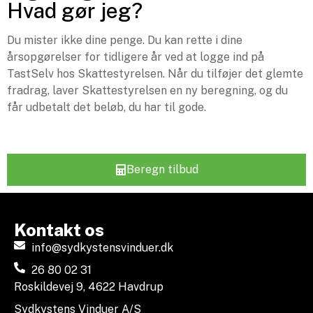
Hvad gør jeg?
Du mister ikke dine penge. Du kan rette i dine
årsopgørelser for tidligere år ved at logge ind på
TastSelv hos Skattestyrelsen. Når du tilføjer det glemte
fradrag, laver Skattestyrelsen en ny beregning, og du
får udbetalt det beløb, du har til gode.
Beregn tilbud
Kontakt os
info@sydkystensvinduer.dk
26 80 02 31
Roskildevej 9, 4622 Havdrup
Sydkystens Vinduer A/S