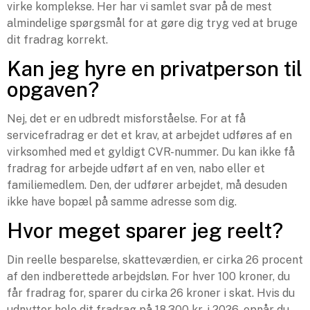
virke komplekse. Her har vi samlet svar på de mest
almindelige spørgsmål for at gøre dig tryg ved at bruge
dit fradrag korrekt.
Kan jeg hyre en privatperson til
opgaven?
Nej, det er en udbredt misforståelse. For at få
servicefradrag er det et krav, at arbejdet udføres af en
virksomhed med et gyldigt CVR-nummer. Du kan ikke få
fradrag for arbejde udført af en ven, nabo eller et
familiemedlem. Den, der udfører arbejdet, må desuden
ikke have bopæl på samme adresse som dig.
Hvor meget sparer jeg reelt?
Din reelle besparelse, skatteværdien, er cirka 26 procent
af den indberettede arbejdsløn. For hver 100 kroner, du
får fradrag for, sparer du cirka 26 kroner i skat. Hvis du
udnytter hele dit fradrag på 18.300 kr. i 2026, opnår du