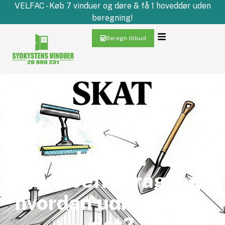
VELFAC - Køb 7 vinduer og døre & få 1 hoveddør uden
beregning!
Beregn tilbud
Hvad er
servicefradrag, og
hvordan udnytter du
det?