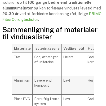
isolerer
op til 160 gange bedre end traditionelle
aluminiumslister
og kan forlænge vinduets levetid med
20-30 år
ved at forhindre kondens og råd, ifølge
PRIMO
FiberCore glaslister
.
Sammenligning af materialer
til vindueslister
Materiale
Isoleringsevne
Vedligehold
Holdbarhe
Træ
God, afhænger
Højere
God ved
af udførelse
korrekt ple
Aluminium
Lavere end
Lavt
Høj
komposit
Plast PVC
Fornuftig i rette
Lavt
God
system