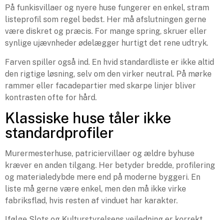
På funkisvillaer og nyere huse fungerer en enkel, stram
listeprofil som regel bedst. Her må afslutningen gerne
være diskret og præcis. For mange spring, skruer eller
synlige ujævnheder ødelægger hurtigt det rene udtryk.
Farven spiller også ind. En hvid standardliste er ikke altid
den rigtige løsning, selv om den virker neutral. På mørke
rammer eller facadepartier med skarpe linjer bliver
kontrasten ofte for hård.
Klassiske huse tåler ikke
standardprofiler
Murermesterhuse, patriciervillaer og ældre byhuse
kræver en anden tilgang. Her betyder bredde, profilering
og materialedybde mere end på moderne byggeri. En
liste må gerne være enkel, men den må ikke virke
fabriksflad, hvis resten af vinduet har karakter.
Ifølge Slots og Kulturstyrelsens vejledning er korrekt