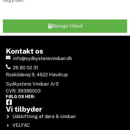
begynder.
Beregn tilbud
Kontakt os
info@sydkystensvinduer.dk
26 80 02 31
Roskildevej 9, 4622 Havdrup
Sydkystens Vinduer A/S
CVR: 39386003
FØLG OS HER:
Vi tilbyder
Udskiftning af døre & vinduer
VELFAC