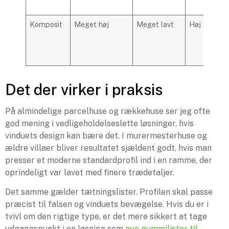
Komposit
Meget høj
Meget lavt
Høj
Det der virker i praksis
På almindelige parcelhuse og rækkehuse ser jeg ofte
god mening i vedligeholdelseslette løsninger, hvis
vinduets design kan bære det. I murermesterhuse og
ældre villaer bliver resultatet sjældent godt, hvis man
presser et moderne standardprofil ind i en ramme, der
oprindeligt var lavet med finere trædetaljer.
Det samme gælder tætningslister. Profilen skal passe
præcist til falsen og vinduets bevægelse. Hvis du er i
tvivl om den rigtige type, er det mere sikkert at tage
udgangspunkt i en løsning som
nye gummilister til