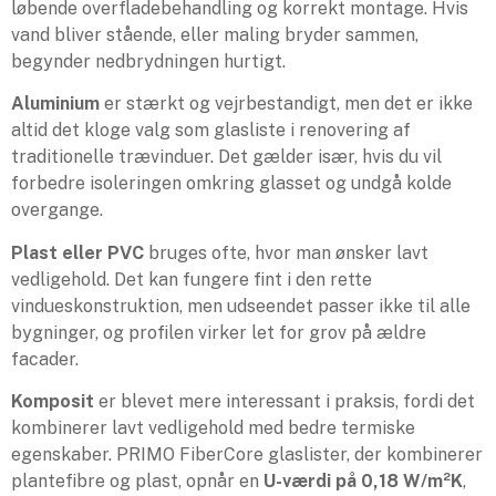
løbende overfladebehandling og korrekt montage. Hvis
vand bliver stående, eller maling bryder sammen,
begynder nedbrydningen hurtigt.
Aluminium
er stærkt og vejrbestandigt, men det er ikke
altid det kloge valg som glasliste i renovering af
traditionelle trævinduer. Det gælder især, hvis du vil
forbedre isoleringen omkring glasset og undgå kolde
overgange.
Plast eller PVC
bruges ofte, hvor man ønsker lavt
vedligehold. Det kan fungere fint i den rette
vindueskonstruktion, men udseendet passer ikke til alle
bygninger, og profilen virker let for grov på ældre
facader.
Komposit
er blevet mere interessant i praksis, fordi det
kombinerer lavt vedligehold med bedre termiske
egenskaber. PRIMO FiberCore glaslister, der kombinerer
plantefibre og plast, opnår en
U-værdi på 0,18 W/m²K
,