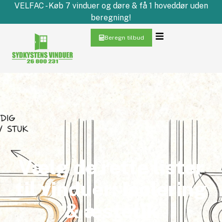
VELFAC - Køb 7 vinduer og døre & få 1 hoveddør uden
beregning!
Beregn tilbud
Vælg de rette lister
til vinduer: Isolering
& æstetik