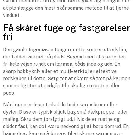
skruer mellem karm og mur. Dette giver dig mulighed for
at planlægge den mest skånsomme metode til at fjerne
vinduet.
Få skåret fuge og fastgørelser
fri
Den gamle fugemasse fungerer ofte som en stærk lim,
der holder vinduet på plads. Begynd med at skære den
fri hele vejen rundt om karmen, både inde og ude. En
skarp hobbykniv eller et multiværktøj er effektive
redskaber til dette. Sørg for at skære så tæt på karmen
som muligt for at undgå at beskadige mursten eller
puds.
Når fugen er løsnet, skal du finde karmskruer eller
dyvler. Disse er typisk skjult bag små dækpropper eller
maling. Skru dem forsigtigt ud. Hvis de er rustne og
sidder fast, kan det være nødvendigt at bore dem ud. En
bajonetsav kan også bruges til at skære karmen over,