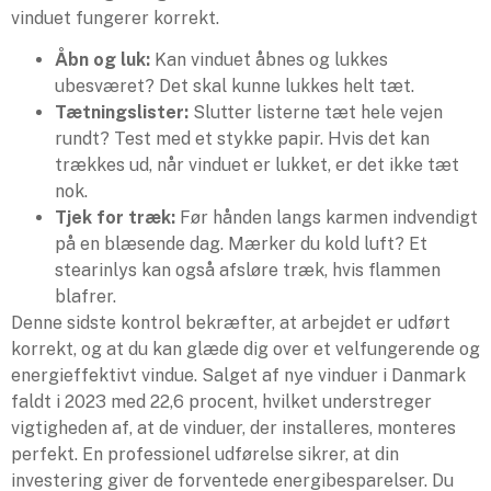
vinduet fungerer korrekt.
Åbn og luk:
Kan vinduet åbnes og lukkes
ubesværet? Det skal kunne lukkes helt tæt.
Tætningslister:
Slutter listerne tæt hele vejen
rundt? Test med et stykke papir. Hvis det kan
trækkes ud, når vinduet er lukket, er det ikke tæt
nok.
Tjek for træk:
Før hånden langs karmen indvendigt
på en blæsende dag. Mærker du kold luft? Et
stearinlys kan også afsløre træk, hvis flammen
blafrer.
Denne sidste kontrol bekræfter, at arbejdet er udført
korrekt, og at du kan glæde dig over et velfungerende og
energieffektivt vindue. Salget af nye vinduer i Danmark
faldt i 2023 med 22,6 procent, hvilket understreger
vigtigheden af, at de vinduer, der installeres, monteres
perfekt. En professionel udførelse sikrer, at din
investering giver de forventede energibesparelser. Du