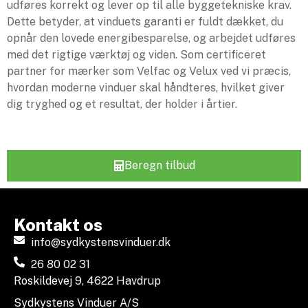
udføres korrekt og lever op til alle byggetekniske krav.
Dette betyder, at vinduets garanti er fuldt dækket, du
opnår den lovede energibesparelse, og arbejdet udføres
med det rigtige værktøj og viden. Som certificeret
partner for mærker som Velfac og Velux ved vi præcis,
hvordan moderne vinduer skal håndteres, hvilket giver
dig tryghed og et resultat, der holder i årtier.
Beregn tilbud
Kontakt os
info@sydkystensvinduer.dk
26 80 02 31
Roskildevej 9, 4622 Havdrup
Sydkystens Vinduer A/S