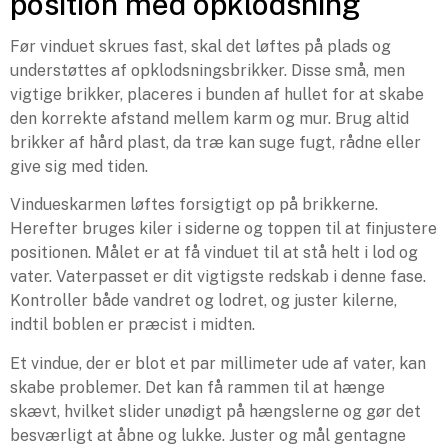
position med opklodsning
Før vinduet skrues fast, skal det løftes på plads og
understøttes af opklodsningsbrikker. Disse små, men
vigtige brikker, placeres i bunden af hullet for at skabe
den korrekte afstand mellem karm og mur. Brug altid
brikker af hård plast, da træ kan suge fugt, rådne eller
give sig med tiden.
Vindueskarmen løftes forsigtigt op på brikkerne.
Herefter bruges kiler i siderne og toppen til at finjustere
positionen. Målet er at få vinduet til at stå helt i lod og
vater. Vaterpasset er dit vigtigste redskab i denne fase.
Kontroller både vandret og lodret, og juster kilerne,
indtil boblen er præcist i midten.
Et vindue, der er blot et par millimeter ude af vater, kan
skabe problemer. Det kan få rammen til at hænge
skævt, hvilket slider unødigt på hængslerne og gør det
besværligt at åbne og lukke. Juster og mål gentagne