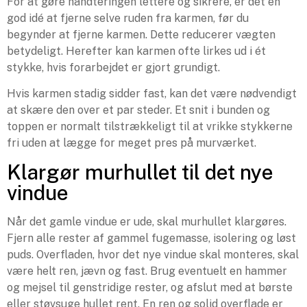
For at gøre håndteringen lettere og sikrere, er det en
god idé at fjerne selve ruden fra karmen, før du
begynder at fjerne karmen. Dette reducerer vægten
betydeligt. Herefter kan karmen ofte lirkes ud i ét
stykke, hvis forarbejdet er gjort grundigt.
Hvis karmen stadig sidder fast, kan det være nødvendigt
at skære den over et par steder. Et snit i bunden og
toppen er normalt tilstrækkeligt til at vrikke stykkerne
fri uden at lægge for meget pres på murværket.
Klargør murhullet til det nye
vindue
Når det gamle vindue er ude, skal murhullet klargøres.
Fjern alle rester af gammel fugemasse, isolering og løst
puds. Overfladen, hvor det nye vindue skal monteres, skal
være helt ren, jævn og fast. Brug eventuelt en hammer
og mejsel til genstridige rester, og afslut med at børste
eller støvsuge hullet rent. En ren og solid overflade er