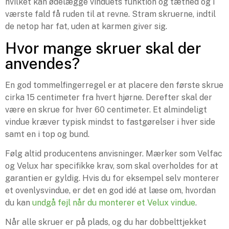
hvilket kan ødelægge vinduets funktion og tæthed og i
værste fald få ruden til at revne. Stram skruerne, indtil
de netop har fat, uden at karmen giver sig.
Hvor mange skruer skal der
anvendes?
En god tommelfingerregel er at placere den første skrue
cirka 15 centimeter fra hvert hjørne. Derefter skal der
være en skrue for hver 60 centimeter. Et almindeligt
vindue kræver typisk mindst to fastgørelser i hver side
samt en i top og bund.
Følg altid producentens anvisninger. Mærker som Velfac
og Velux har specifikke krav, som skal overholdes for at
garantien er gyldig. Hvis du for eksempel selv monterer
et ovenlysvindue, er det en god idé at læse om, hvordan
du kan
undgå fejl når du monterer et Velux vindue
.
Når alle skruer er på plads, og du har dobbelttjekket