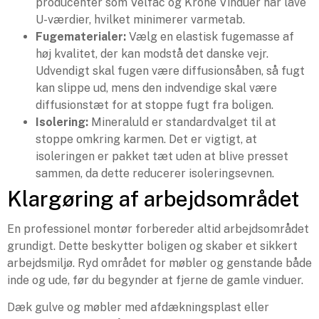
producenter som Velfac og Krone Vinduer har lave
U-værdier, hvilket minimerer varmetab.
Fugematerialer:
Vælg en elastisk fugemasse af
høj kvalitet, der kan modstå det danske vejr.
Udvendigt skal fugen være diffusionsåben, så fugt
kan slippe ud, mens den indvendige skal være
diffusionstæt for at stoppe fugt fra boligen.
Isolering:
Mineraluld er standardvalget til at
stoppe omkring karmen. Det er vigtigt, at
isoleringen er pakket tæt uden at blive presset
sammen, da dette reducerer isoleringsevnen.
Klargøring af arbejdsområdet
En professionel montør forbereder altid arbejdsområdet
grundigt. Dette beskytter boligen og skaber et sikkert
arbejdsmiljø. Ryd området for møbler og genstande både
inde og ude, før du begynder at fjerne de gamle vinduer.
Dæk gulve og møbler med afdækningsplast eller