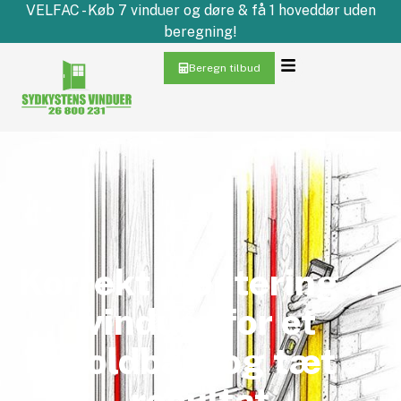
VELFAC - Køb 7 vinduer og døre & få 1 hoveddør uden
beregning!
Beregn tilbud
Korrekt montering af
vinduer for et
holdbart og tæt
resultat