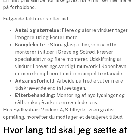
En fast pris kan derfor ikke gives, før vi har set nærmere
på forholdene.
Følgende faktorer spiller ind:
Antal og størrelse:
Flere og større vinduer tager
længere tid og koster mere.
Kompleksitet:
Store glaspartier, som vi ofte
monterer i villaer i Greve og Solrød, kræver
specialudstyr og flere montører. Udskiftning af
vinduer i bevaringsværdigt murværk i København
er mere kompliceret end i en simpel træfacade.
Adgangsforhold:
Arbejde på tredje sal er mere
tidskrævende end i stueetagen.
Efterbehandling:
Montering af nye lysninger og
sålbænke påvirker den samlede pris.
Hos Sydkystens Vinduer A/S tilbyder vi en gratis
opmåling, hvorefter du modtager et detaljeret tilbud.
Hvor lang tid skal jeg sætte af