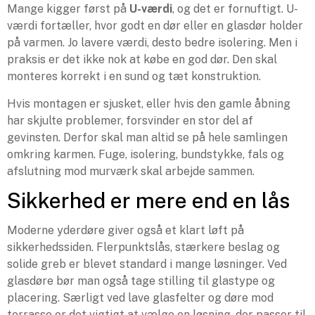
Mange kigger først på
U-værdi
, og det er fornuftigt. U-
værdi fortæller, hvor godt en dør eller en glasdør holder
på varmen. Jo lavere værdi, desto bedre isolering. Men i
praksis er det ikke nok at købe en god dør. Den skal
monteres korrekt i en sund og tæt konstruktion.
Hvis montagen er sjusket, eller hvis den gamle åbning
har skjulte problemer, forsvinder en stor del af
gevinsten. Derfor skal man altid se på hele samlingen
omkring karmen. Fuge, isolering, bundstykke, fals og
afslutning mod murværk skal arbejde sammen.
Sikkerhed er mere end en lås
Moderne yderdøre giver også et klart løft på
sikkerhedssiden. Flerpunktslås, stærkere beslag og
solide greb er blevet standard i mange løsninger. Ved
glasdøre bør man også tage stilling til glastype og
placering. Særligt ved lave glasfelter og døre mod
terrasse er det vigtigt at vælge en løsning, der passer til