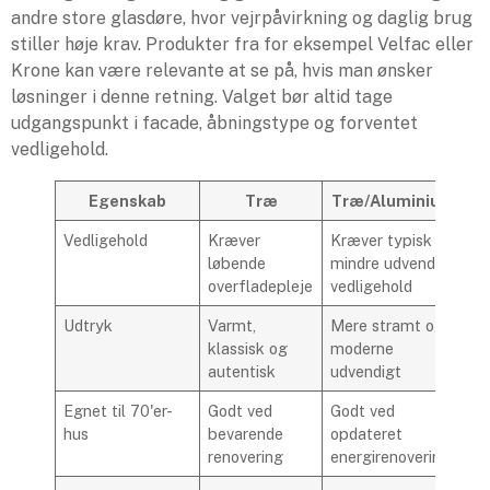
andre store glasdøre, hvor vejrpåvirkning og daglig brug
stiller høje krav. Produkter fra for eksempel Velfac eller
Krone kan være relevante at se på, hvis man ønsker
løsninger i denne retning. Valget bør altid tage
udgangspunkt i facade, åbningstype og forventet
vedligehold.
Egenskab
Træ
Træ/Aluminium
Vedligehold
Kræver
Kræver typisk
løbende
mindre udvendig
overfladepleje
vedligehold
Udtryk
Varmt,
Mere stramt og
klassisk og
moderne
autentisk
udvendigt
Egnet til 70'er-
Godt ved
Godt ved
hus
bevarende
opdateret
renovering
energirenovering