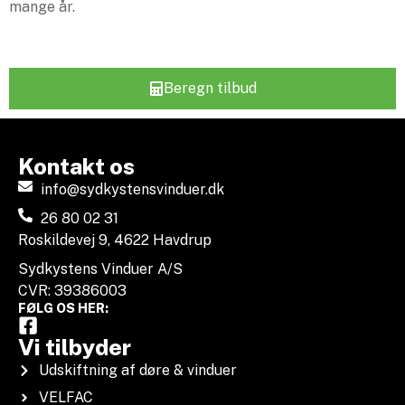
mange år.
Beregn tilbud
Kontakt os
info@sydkystensvinduer.dk
26 80 02 31
Roskildevej 9, 4622 Havdrup
Sydkystens Vinduer A/S
CVR: 39386003
FØLG OS HER:
Vi tilbyder
Udskiftning af døre & vinduer
VELFAC