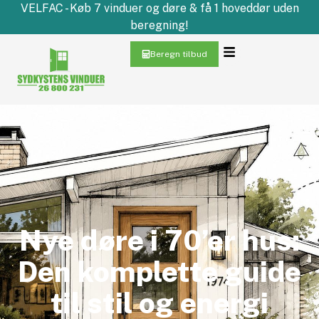
VELFAC - Køb 7 vinduer og døre & få 1 hoveddør uden
beregning!
Beregn tilbud
Nye døre i 70’er hus:
Den komplette guide
til stil og energi