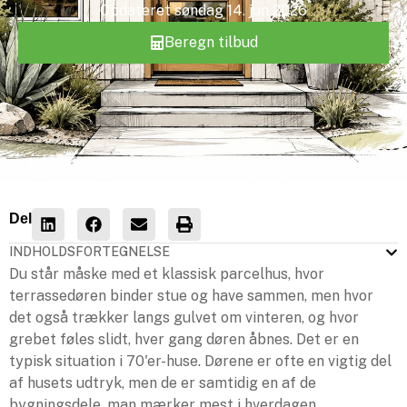
Opdateret
søndag 14. jun 2026
Beregn tilbud
Del
INDHOLDSFORTEGNELSE
Du står måske med et klassisk parcelhus, hvor
terrassedøren binder stue og have sammen, men hvor
det også trækker langs gulvet om vinteren, og hvor
grebet føles slidt, hver gang døren åbnes. Det er en
typisk situation i 70'er-huse. Dørene er ofte en vigtig del
af husets udtryk, men de er samtidig en af de
bygningsdele, man mærker mest i hverdagen.