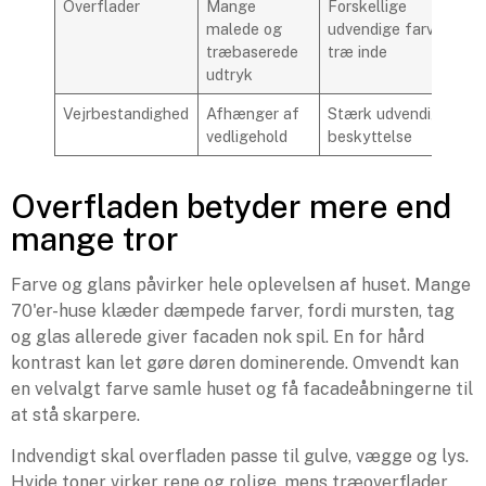
Overflader
Mange
Forskellige
malede og
udvendige farver,
træbaserede
træ inde
udtryk
Vejrbestandighed
Afhænger af
Stærk udvendig
vedligehold
beskyttelse
Overfladen betyder mere end
mange tror
Farve og glans påvirker hele oplevelsen af huset. Mange
70'er-huse klæder dæmpede farver, fordi mursten, tag
og glas allerede giver facaden nok spil. En for hård
kontrast kan let gøre døren dominerende. Omvendt kan
en velvalgt farve samle huset og få facadeåbningerne til
at stå skarpere.
Indvendigt skal overfladen passe til gulve, vægge og lys.
Hvide toner virker rene og rolige, mens træoverflader