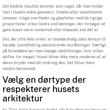
Det bedste resultat kommer som regel, når man holder
fast i husets enkle geometri. Smalle eller velafstemte
rammer, rolige overflader og glasfelter med de rigtige
proportioner virker bedre end løsninger, der forsøger at
gøre huset mere romantisk eller klassisk, end det er.
Det, der ofte ikke virker, er standardvalg uden hensyn til
facade, lysindfald og eksisterende muråbninger. Særligt
på hoveddøre ser man mange udskiftninger, hvor stilen
skifter for meget. Huset bliver ikke mere moderne af, at
døren bryder med alt omkring den. Det bliver bare
mindre harmonisk.
Vælg en dørtype der
respekterer husets
arkitektur
En 70'er-bolig fungerer bedst, når hver dørtype løser sin