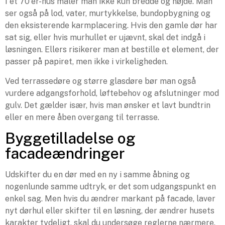
I et 70'er-hus måler man ikke kun bredde og højde. Man
ser også på lod, vater, murtykkelse, bundopbygning og
den eksisterende karmplacering. Hvis den gamle dør har
sat sig, eller hvis murhullet er ujævnt, skal det indgå i
løsningen. Ellers risikerer man at bestille et element, der
passer på papiret, men ikke i virkeligheden.
Ved terrassedøre og større glasdøre bør man også
vurdere adgangsforhold, løftebehov og afslutninger mod
gulv. Det gælder især, hvis man ønsker et lavt bundtrin
eller en mere åben overgang til terrasse.
Byggetilladelse og
facadeændringer
Udskifter du en dør med en ny i samme åbning og
nogenlunde samme udtryk, er det som udgangspunkt en
enkel sag. Men hvis du ændrer markant på facade, laver
nyt dørhul eller skifter til en løsning, der ændrer husets
karakter tydeligt, skal du undersøge reglerne nærmere.