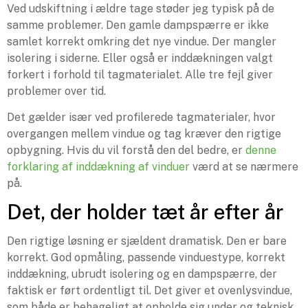
Ved udskiftning i ældre tage støder jeg typisk på de
samme problemer. Den gamle dampspærre er ikke
samlet korrekt omkring det nye vindue. Der mangler
isolering i siderne. Eller også er inddækningen valgt
forkert i forhold til tagmaterialet. Alle tre fejl giver
problemer over tid.
Det gælder især ved profilerede tagmaterialer, hvor
overgangen mellem vindue og tag kræver den rigtige
opbygning. Hvis du vil forstå den del bedre, er
denne
forklaring af inddækning af vinduer
værd at se nærmere
på.
Det, der holder tæt år efter år
Den rigtige løsning er sjældent dramatisk. Den er bare
korrekt. God opmåling, passende vinduestype, korrekt
inddækning, ubrudt isolering og en dampspærre, der
faktisk er ført ordentligt til. Det giver et ovenlysvindue,
som både er behageligt at opholde sig under og teknisk