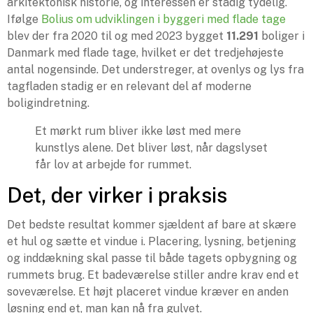
arkitektonisk historie, og interessen er stadig tydelig.
Ifølge
Bolius om udviklingen i byggeri med flade tage
blev der fra 2020 til og med 2023 bygget
11.291
boliger i
Danmark med flade tage, hvilket er det tredjehøjeste
antal nogensinde. Det understreger, at ovenlys og lys fra
tagfladen stadig er en relevant del af moderne
boligindretning.
Et mørkt rum bliver ikke løst med mere
kunstlys alene. Det bliver løst, når dagslyset
får lov at arbejde for rummet.
Det, der virker i praksis
Det bedste resultat kommer sjældent af bare at skære
et hul og sætte et vindue i. Placering, lysning, betjening
og inddækning skal passe til både tagets opbygning og
rummets brug. Et badeværelse stiller andre krav end et
soveværelse. Et højt placeret vindue kræver en anden
løsning end et, man kan nå fra gulvet.