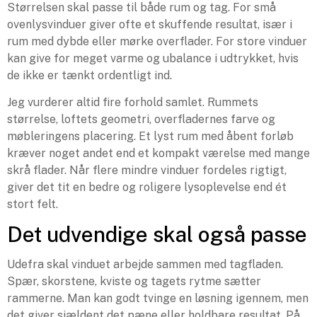
Størrelsen skal passe til både rum og tag. For små
ovenlysvinduer giver ofte et skuffende resultat, især i
rum med dybde eller mørke overflader. For store vinduer
kan give for meget varme og ubalance i udtrykket, hvis
de ikke er tænkt ordentligt ind.
Jeg vurderer altid fire forhold samlet. Rummets
størrelse, loftets geometri, overfladernes farve og
møbleringens placering. Et lyst rum med åbent forløb
kræver noget andet end et kompakt værelse med mange
skrå flader. Når flere mindre vinduer fordeles rigtigt,
giver det tit en bedre og roligere lysoplevelse end ét
stort felt.
Det udvendige skal også passe
Udefra skal vinduet arbejde sammen med tagfladen.
Spær, skorstene, kviste og tagets rytme sætter
rammerne. Man kan godt tvinge en løsning igennem, men
det giver sjældent det pæne eller holdbare resultat. På