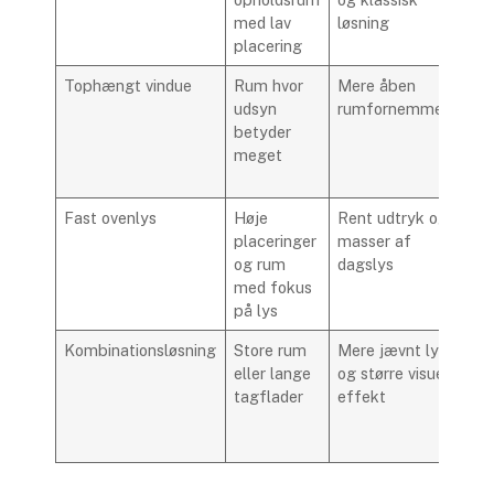
med lav
løsning
u
placering
t
Tophængt vindue
Rum hvor
Mere åben
K
udsyn
rumfornemmelse
r
betyder
p
meget
f
f
Fast ovenlys
Høje
Rent udtryk og
I
placeringer
masser af
v
og rum
dagslys
med fokus
på lys
Kombinationsløsning
Store rum
Mere jævnt lys
K
eller lange
og større visuel
s
tagflader
effekt
p
o
m