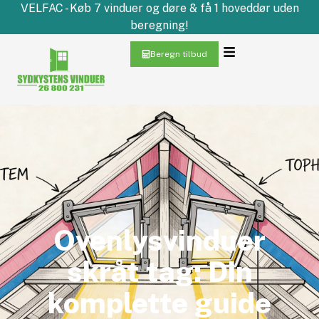
VELFAC - Køb 7 vinduer og døre & få 1 hoveddør uden
beregning!
Beregn tilbud
Ovenlysvinduer
skråt tag: Din
komplette guide