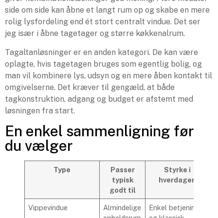
side om side kan åbne et langt rum op og skabe en mere
rolig lysfordeling end ét stort centralt vindue. Det ser
jeg især i åbne tagetager og større køkkenalrum.
Tagaltanløsninger er en anden kategori. De kan være
oplagte, hvis tagetagen bruges som egentlig bolig, og
man vil kombinere lys, udsyn og en mere åben kontakt til
omgivelserne. Det kræver til gengæld, at både
tagkonstruktion, adgang og budget er afstemt med
løsningen fra start.
En enkel sammenligning før
du vælger
Type
Passer
Styrke i
typisk
hverdagen
godt til
Vippevindue
Almindelige
Enkel betjening
G
opholdsrum
og klassisk
s