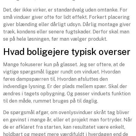
Det, der ikke virker, er standardvalg uden omtanke. For
små vinduer giver ofte for lidt effekt. Forkert placering
giver blænding eller dårligt udsyn. Dårlig montage giver
træk, kondens eller senere fugtskader. Derfor skal man
se på hele løsningen, før man vælger produkt.
Hvad boligejere typisk overser
Mange fokuserer kun på glasset. Jeg ser oftere, at de
vigtige spørgsmål ligger rundt om vinduet. Hvordan
føres dampspærren til. Hvordan afsluttes den
indvendige lysning. Er der plads mellem spær. Skal der
ændres i tagets opbygning. Og passer vinduets funktion
til den måde, rummet bruges på til daglig.
De spørgsmål afgør, om ovenlysvinduer skråt tag bliver
en gevinst i mange år, eller et projekt man fortryder. Når
de er afklaret fra starten, kan resultatet være enkelt,
holdbart og meget mere værdifuldt i hverdagen end de