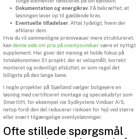
tunge elementer håndteres på din ejendom.
Dokumentation og energikrav
. Få bekræftet, at
løsningen lever op til gældende krav.
Eventuelle tilladelser
. Aftal tydeligt, hvem der
afklarer dem.
Hvis du vil sammenligne prisniveauer mere struktureret,
kan
denne side om pris på ovenlysvinduer
være et nyttigt
supplement. Her giver det mening at holde fokus på
totaløkonomien. Et projekt, der er velopmålt, korrekt
monteret og ordentligt afsluttet, er som regel det
billigste på den lange bane.
I nogle projekter på Sjælland vælger boligejere en
løsning med certificeret montage og specialudstyr som
Smartlift, for eksempel via Sydkystens Vinduer A/S,
netop fordi den del reducerer risikoen for fejl ved større
eller svært tilgængelige ovenlysløsninger.
Ofte stillede spørgsmål