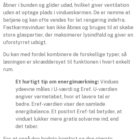
åbner i bunden og glider udad, hvilket giver ventilation
uden at optage plads i vindueskarmen. De er nemme at
betjene og kan ofte vendes for let rengøring indefra.
Fastkarmsvinduer kan ikke åbnes og bruges til at skabe
store glaspartier, der maksimerer lysindfald og giver en
uforstyrret udsigt.
Du kan med fordel kombinere de forskellige typer, så
løsningen er skræddersyet til funktionen i hvert enkelt
rum.
Et hurtigt tip om energimærkning:
Vindues
ydeevne måles i U-værdi og Eref. U-værdien
angiver varmetabet, hvor et lavere tal er
bedre. Eref-værdien viser den samlede
energibalance. Et positivt Eref-tal betyder, at
vinduet lukker mere gratis solvarme ind, end
det taber.
For at opnå den bedste komfort og den største