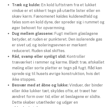
Træk og kulde:
En kold luftstrøm fra et lukket
vindue er et sikkert tegn på utætte lister eller en
skæv karm. Fænomenet kaldes kuldenedfald og
føles som en kold dyne, der spreder sig i rummet og
øger behovet for opvarmning.
Dug mellem glassene:
Fugt mellem glaslagene
betyder, at ruden er punkteret. Den isolerende gas
er sivet ud, og isoleringsevnen er markant
reduceret. Ruden skal skiftes.
Råd, svamp eller synligt slid:
Kontroller
træværket i rammer og karme. Blødt træ, afskallet
maling eller sorte pletter er tegn på fugt. Råd kan
sprede sig til husets øvrige konstruktion, hvis det
ikke stoppes.
Besvær med at åbne og lukke:
Vinduer, der binder
eller ikke lukker tæt, skyldes ofte, at træet har
ændret form over tid, eller at beslagene er slidte.
Dette skaber utætheder og udgør en