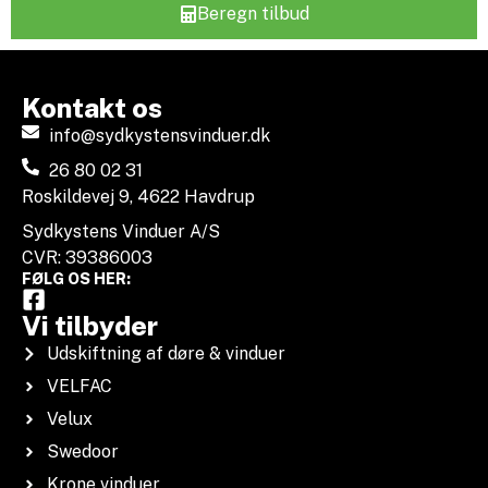
Beregn tilbud
Kontakt os
info@sydkystensvinduer.dk
26 80 02 31
Roskildevej 9, 4622 Havdrup
Sydkystens Vinduer A/S
CVR: 39386003
FØLG OS HER:
Vi tilbyder
Udskiftning af døre & vinduer
VELFAC
Velux
Swedoor
Krone vinduer