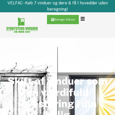
VELFAC - Køb 7 vinduer og døre & få 1 hoveddør uden
beregning!
Beregn tilbud
Skift af vinduer som
en værdifuld
investering i din
bolig