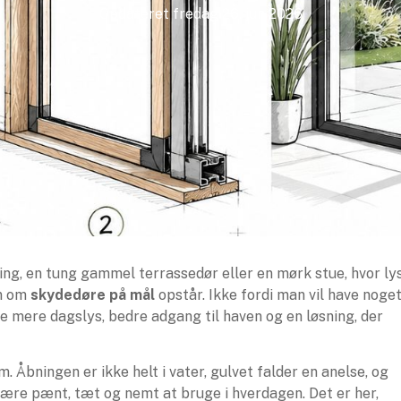
Opdateret
fredag 26. jun 2026
ng, en tung gammel terrassedør eller en mørk stue, hvor ly
en om
skydedøre på mål
opstår. Ikke fordi man vil have noge
ve mere dagslys, bedre adgang til haven og en løsning, der
 Åbningen er ikke helt i vater, gulvet falder en anelse, og
 være pænt, tæt og nemt at bruge i hverdagen. Det er her,