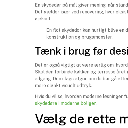
En skydedør på mål giver mening, når standar
Det gælder især ved renovering, hvor eksist
øjekast.
En flot skydedør kan hurtigt blive en d
konstruktion og brugsmønster.
Tænk i brug før des
Det er også vigtigt at være ærlig om, hvo
Skal den forbinde køkken og terrasse året r
adgang. Den slags afgør, om du bør gå efter
mere slankt visuelt udtryk.
Hvis du vil se, hvordan moderne løsninger 
skydedøre i moderne boliger
.
Vælg de rette m