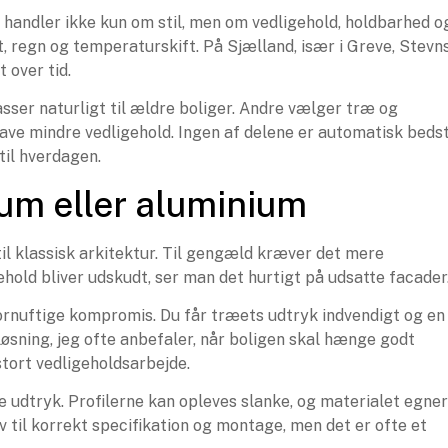
 handler ikke kun om stil, men om vedligehold, holdbarhed o
, regn og temperaturskift. På Sjælland, især i Greve, Stevn
 over tid.
sser naturligt til ældre boliger. Andre vælger træ og
 have mindre vedligehold. Ingen af delene er automatisk bedst
til hverdagen.
um eller aluminium
il klassisk arkitektur. Til gengæld kræver det mere
ld bliver udskudt, ser man det hurtigt på udsatte facader
rnuftige kompromis. Du får træets udtryk indvendigt og en
øsning, jeg ofte anbefaler, når boligen skal hænge godt
stort vedligeholdsarbejde.
udtryk. Profilerne kan opleves slanke, og materialet egner
rav til korrekt specifikation og montage, men det er ofte et