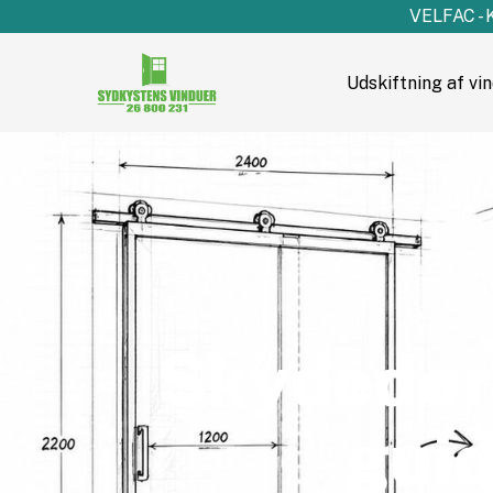
VELFAC - 
Udskiftning af vi
Skydedør
guid