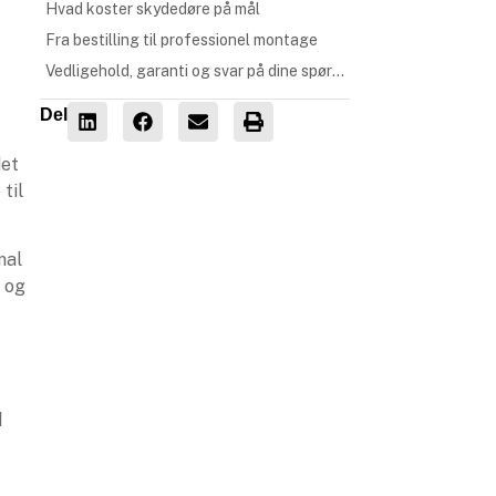
Hvad koster skydedøre på mål
Fra bestilling til professionel montage
Vedligehold, garanti og svar på dine spørgsmål
Del
det
til
mal
v og
d