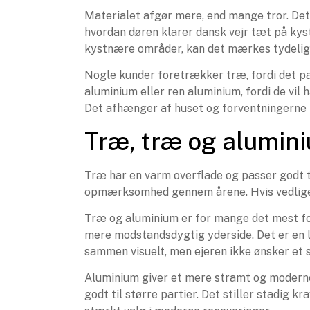
Materialet afgør mere, end mange tror. Det
hvordan døren klarer dansk vejr tæt på kyst
kystnære områder, kan det mærkes tydeligt
Nogle kunder foretrækker træ, fordi det pa
aluminium eller ren aluminium, fordi de vil
Det afhænger af huset og forventningerne 
Træ, træ og alumini
Træ har en varm overflade og passer godt t
opmærksomhed gennem årene. Hvis vedligeho
Træ og aluminium er for mange det mest fo
mere modstandsdygtig yderside. Det er en l
sammen visuelt, men ejeren ikke ønsker et 
Aluminium giver et mere stramt og moderne 
godt til større partier. Det stiller stadig k