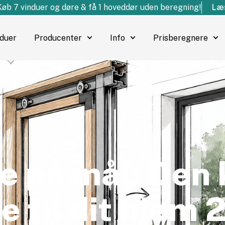
Køb 7 vinduer og døre & få 1 hoveddør uden beregning!
Læs
nduer
Producenter
Info
Prisberegnere
e på mål: Den 
e til dit hjem