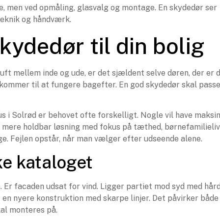
rve, men ved opmåling, glasvalg og montage. En skydedør ser
 teknik og håndværk.
kydedør til din bolig
uft mellem inde og ude, er det sjældent selve døren, der er 
kommer til at fungere bagefter. En god skydedør skal passe 
 hus i Solrød er behovet ofte forskelligt. Nogle vil have maksi
en mere holdbar løsning med fokus på tæthed, børnefamilieli
ge. Fejlen opstår, når man vælger efter udseende alene.
ke kataloget
n. Er facaden udsat for vind. Ligger partiet mod syd med hår
 en nyere konstruktion med skarpe linjer. Det påvirker både
kal monteres på.