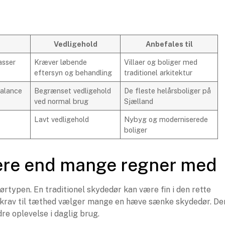
Vedligehold
Anbefales til
asser
Kræver løbende
Villaer og boliger med
eftersyn og behandling
traditionel arkitektur
balance
Begrænset vedligehold
De fleste helårsboliger på
ved normal brug
Sjælland
e
Lavt vedligehold
Nybyg og moderniserede
boliger
ere end mange regner med
dørtypen. En traditionel skydedør kan være fin i den rette
re krav til tæthed vælger mange en hæve sænke skydedør. De
re oplevelse i daglig brug.