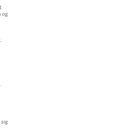
g
s og
.
.
 sig