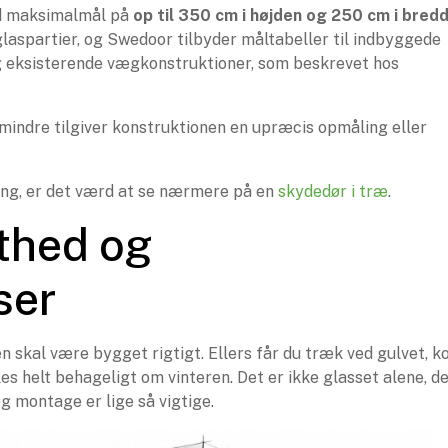
d maksimalmål på
op til 350 cm i højden og 250 cm i bred
glaspartier, og Swedoor tilbyder måltabeller til indbyggede
og eksisterende vægkonstruktioner, som beskrevet hos
o mindre tilgiver konstruktionen en upræcis opmåling eller
ning, er det værd at se nærmere på en
skydedør i træ
.
æthed og
ser
n skal være bygget rigtigt. Ellers får du træk ved gulvet, k
es helt behageligt om vinteren. Det er ikke glasset alene, d
 montage er lige så vigtige.