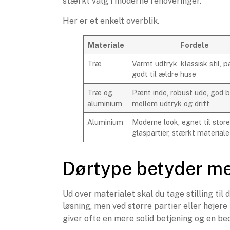
stærkt valg i moderne renoveringer.
Her er et enkelt overblik.
Materiale
Fordele
Træ
Varmt udtryk, klassisk stil, p
godt til ældre huse
Træ og
Pænt inde, robust ude, god 
aluminium
mellem udtryk og drift
Aluminium
Moderne look, egnet til stor
glaspartier, stærkt materiale
Dørtype betyder m
Ud over materialet skal du tage stilling til 
løsning, men ved større partier eller høje
giver ofte en mere solid betjening og en bed