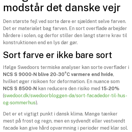
modstår det danske vejr
Den største fejl ved sorte døre er sjældent selve farven.
Det er materialet bag farven. En sort overflade arbejder
hårdere i solen, og derfor stiller den langt større krav til
konstruktionen end en lys dør gør.
Sort farve er ikke bare sort
Ifølge Swedoors termiske analyser kan sorte overflader i
NCS S 9000-N blive 20-30°C varmere end hvide
,
hvilket øger risikoen for deformation. En nuance som
NCS S 8500-N
kan reducere den risiko med
15-20%
(
swedoor.dk/swedoorbloggen-da/sort-facadedor-til-hus-
og-sommerhus
).
Det er et vigtigt punkt i dansk klima. Mange tænker
mest på frost og regn, men en sydvendt eller vestvendt
facade kan give hård opvarmning i perioder med klar sol.