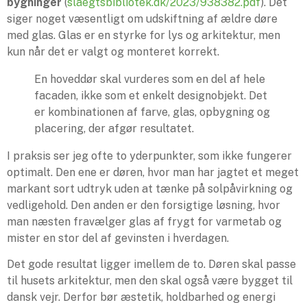
bygninger
(
slaegtsbibliotek.dk/2023/938382.pdf
). Det
siger noget væsentligt om udskiftning af ældre døre
med glas. Glas er en styrke for lys og arkitektur, men
kun når det er valgt og monteret korrekt.
En hoveddør skal vurderes som en del af hele
facaden, ikke som et enkelt designobjekt. Det
er kombinationen af farve, glas, opbygning og
placering, der afgør resultatet.
I praksis ser jeg ofte to yderpunkter, som ikke fungerer
optimalt. Den ene er døren, hvor man har jagtet et meget
markant sort udtryk uden at tænke på solpåvirkning og
vedligehold. Den anden er den forsigtige løsning, hvor
man næsten fravælger glas af frygt for varmetab og
mister en stor del af gevinsten i hverdagen.
Det gode resultat ligger imellem de to. Døren skal passe
til husets arkitektur, men den skal også være bygget til
dansk vejr. Derfor bør æstetik, holdbarhed og energi