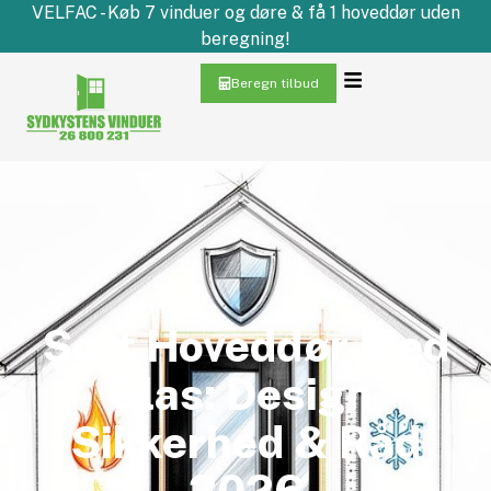
VELFAC - Køb 7 vinduer og døre & få 1 hoveddør uden
beregning!
Beregn tilbud
Sort Hoveddør Med
Glas: Design,
Sikkerhed & Råd
2026