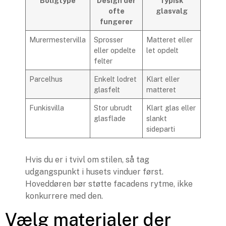
Boligtype
Design der
Typisk
ofte
glasvalg
fungerer
Murermestervilla
Sprosser
Matteret eller
eller opdelte
let opdelt
felter
Parcelhus
Enkelt lodret
Klart eller
glasfelt
matteret
Funkisvilla
Stor ubrudt
Klart glas eller
glasflade
slankt
sideparti
Hvis du er i tvivl om stilen, så tag
udgangspunkt i husets vinduer først.
Hoveddøren bør støtte facadens rytme, ikke
konkurrere med den.
Vælg materialer der