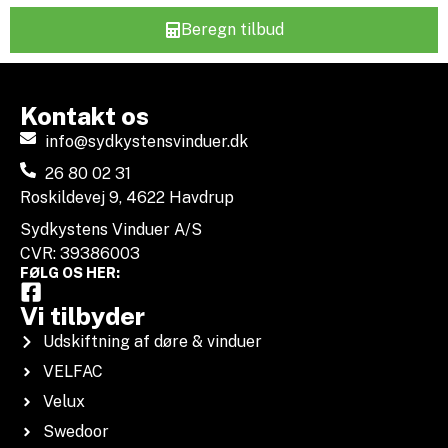
Beregn tilbud
Kontakt os
info@sydkystensvinduer.dk
26 80 02 31
Roskildevej 9, 4622 Havdrup
Sydkystens Vinduer A/S
CVR: 39386003
FØLG OS HER:
Vi tilbyder
Udskiftning af døre & vinduer
VELFAC
Velux
Swedoor