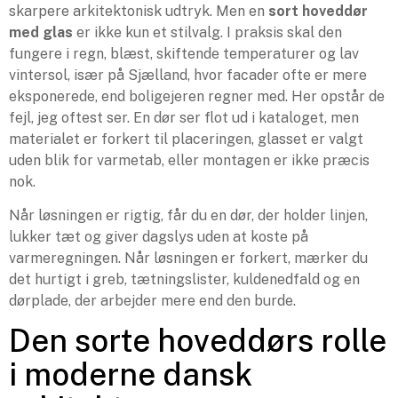
skarpere arkitektonisk udtryk. Men en
sort hoveddør
med glas
er ikke kun et stilvalg. I praksis skal den
fungere i regn, blæst, skiftende temperaturer og lav
vintersol, især på Sjælland, hvor facader ofte er mere
eksponerede, end boligejeren regner med. Her opstår de
fejl, jeg oftest ser. En dør ser flot ud i kataloget, men
materialet er forkert til placeringen, glasset er valgt
uden blik for varmetab, eller montagen er ikke præcis
nok.
Når løsningen er rigtig, får du en dør, der holder linjen,
lukker tæt og giver dagslys uden at koste på
varmeregningen. Når løsningen er forkert, mærker du
det hurtigt i greb, tætningslister, kuldenedfald og en
dørplade, der arbejder mere end den burde.
Den sorte hoveddørs rolle
i moderne dansk