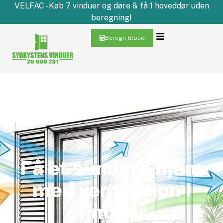
VELFAC - Køb 7 vinduer og døre & få 1 hoveddør uden
beregning!
Beregn tilbud
Få et sundere hjem
med ventilation i
vinduer