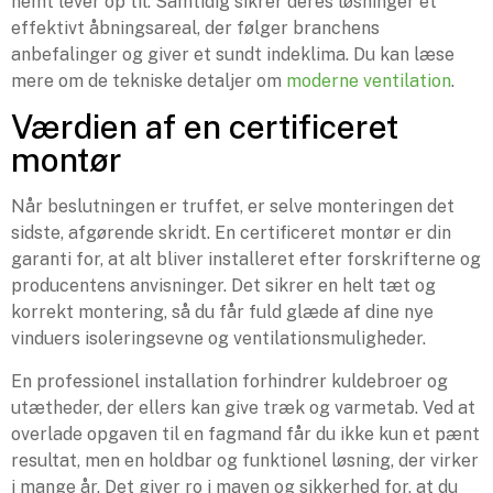
nemt lever op til. Samtidig sikrer deres løsninger et
effektivt åbningsareal, der følger branchens
anbefalinger og giver et sundt indeklima. Du kan læse
mere om de tekniske detaljer om
moderne ventilation
.
Værdien af en certificeret
montør
Når beslutningen er truffet, er selve monteringen det
sidste, afgørende skridt. En certificeret montør er din
garanti for, at alt bliver installeret efter forskrifterne og
producentens anvisninger. Det sikrer en helt tæt og
korrekt montering, så du får fuld glæde af dine nye
vinduers isoleringsevne og ventilationsmuligheder.
En professionel installation forhindrer kuldebroer og
utætheder, der ellers kan give træk og varmetab. Ved at
overlade opgaven til en fagmand får du ikke kun et pænt
resultat, men en holdbar og funktionel løsning, der virker
i mange år. Det giver ro i maven og sikkerhed for, at du