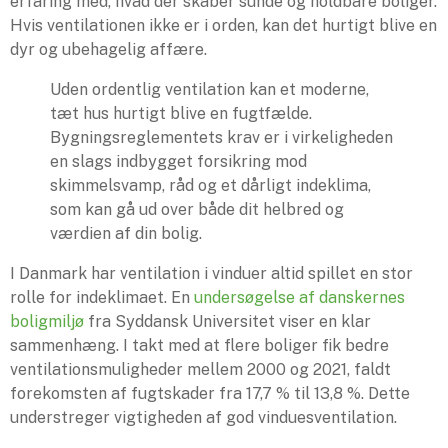
erfaring med, hvad der skaber sunde og holdbare boliger.
Hvis ventilationen ikke er i orden, kan det hurtigt blive en
dyr og ubehagelig affære.
Uden ordentlig ventilation kan et moderne,
tæt hus hurtigt blive en fugtfælde.
Bygningsreglementets krav er i virkeligheden
en slags indbygget forsikring mod
skimmelsvamp, råd og et dårligt indeklima,
som kan gå ud over både dit helbred og
værdien af din bolig.
I Danmark har ventilation i vinduer altid spillet en stor
rolle for indeklimaet. En
undersøgelse af danskernes
boligmiljø
fra Syddansk Universitet viser en klar
sammenhæng. I takt med at flere boliger fik bedre
ventilationsmuligheder mellem 2000 og 2021, faldt
forekomsten af fugtskader fra 17,7 % til 13,8 %. Dette
understreger vigtigheden af god vinduesventilation.