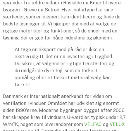
spænder fra ældre villaer i Roskilde og Køge til nyere
byggeri i Greve og Solrød. Hver boligtype har sine
særheder, som en ekspert kan identificere og finde de
bedste løsninger til. Vi hjælper dig med at vælge de
rigtige materialer og funktioner, så du ender med en
løsning, der er god for både indeklima og økonomi.
At tage en ekspert med på råd er ikke en
ekstra udgift, det er en investering i tryghed.
Du sikrer, at valgene er rigtige fra starten, og
du undgår de dyre fejl, som en forkert
opmåling eller et forkert materialevalg kan
føre til.
Danmark er internationalt anerkendt for viden om
ventilation i vinduer. Området har udviklet sig enormt
siden 1990'erne. Moderne bygninger bygget efter 2006
har skrappe krav til vinduers U-værdier, typisk under 2,7
W/m²K, noget som leverandører som
VELFAC
og
VELUX