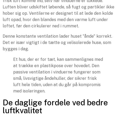
frisk luft komme ind, selv når vinduerne er lukkede.
Luften bliver udskiftet løbende, så fugt og partikler ikke
hober sig op. Ventilerne er designet til at lede den kolde
luft opad, hvor den blandes med den varme luft under
loftet, før den cirkulerer ned i rummet.
Denne konstante ventilation lader huset "ånde" korrekt.
Det er især vigtigt i de tætte og velisolerede huse, som
bygges i dag.
Et hus, der er for tæt, kan sammenlignes med
at trække en plastikpose over hovedet. Den
passive ventilation i vinduerne fungerer som
små, livsvigtige åndehuller, der sikrer frisk
luft hele tiden, uden at du går på kompromis
med isoleringen.
De daglige fordele ved bedre
luftkvalitet