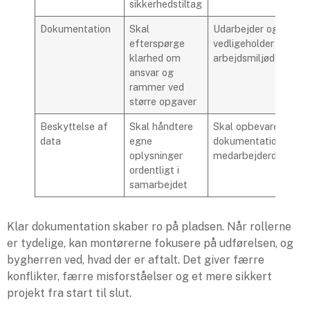
sikkerhedstiltag
Dokumentation
Skal
Udarbejder og
efterspørge
vedligeholder relevan
klarhed om
arbejdsmiljødokumen
ansvar og
rammer ved
større opgaver
Beskyttelse af
Skal håndtere
Skal opbevare
data
egne
dokumentation og
oplysninger
medarbejderdata sik
ordentligt i
samarbejdet
Klar dokumentation skaber ro på pladsen. Når rollerne
er tydelige, kan montørerne fokusere på udførelsen, og
bygherren ved, hvad der er aftalt. Det giver færre
konflikter, færre misforståelser og et mere sikkert
projekt fra start til slut.