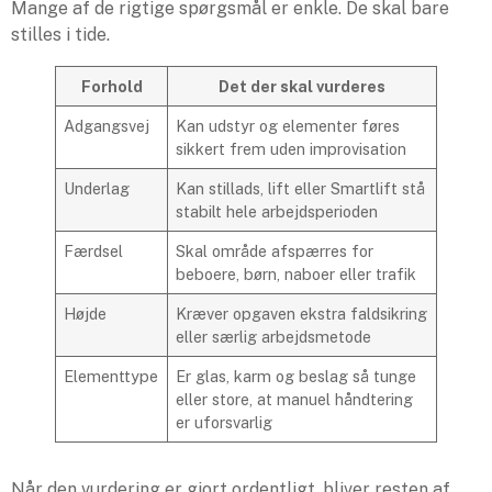
Mange af de rigtige spørgsmål er enkle. De skal bare
stilles i tide.
Forhold
Det der skal vurderes
Adgangsvej
Kan udstyr og elementer føres
sikkert frem uden improvisation
Underlag
Kan stillads, lift eller Smartlift stå
stabilt hele arbejdsperioden
Færdsel
Skal område afspærres for
beboere, børn, naboer eller trafik
Højde
Kræver opgaven ekstra faldsikring
eller særlig arbejdsmetode
Elementtype
Er glas, karm og beslag så tunge
eller store, at manuel håndtering
er uforsvarlig
Når den vurdering er gjort ordentligt, bliver resten af