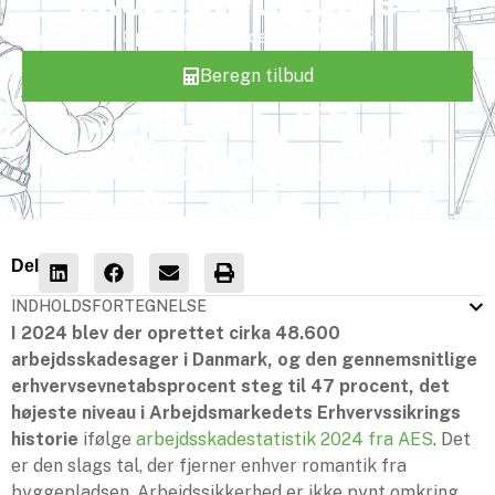
Opdateret
mandag 8. jun 2026
Beregn tilbud
Del
INDHOLDSFORTEGNELSE
I 2024 blev der oprettet cirka 48.600
arbejdsskadesager i Danmark, og den gennemsnitlige
erhvervsevnetabsprocent steg til 47 procent, det
højeste niveau i Arbejdsmarkedets Erhvervssikrings
historie
ifølge
arbejdsskadestatistik 2024 fra AES
. Det
er den slags tal, der fjerner enhver romantik fra
byggepladsen. Arbejdssikkerhed er ikke pynt omkring