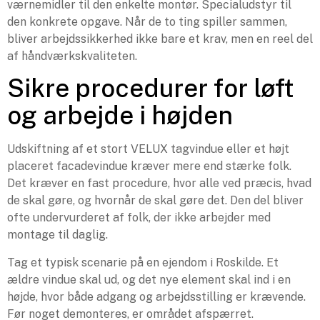
værnemidler til den enkelte montør. Specialudstyr til
den konkrete opgave. Når de to ting spiller sammen,
bliver arbejdssikkerhed ikke bare et krav, men en reel del
af håndværkskvaliteten.
Sikre procedurer for løft
og arbejde i højden
Udskiftning af et stort VELUX tagvindue eller et højt
placeret facadevindue kræver mere end stærke folk.
Det kræver en fast procedure, hvor alle ved præcis, hvad
de skal gøre, og hvornår de skal gøre det. Den del bliver
ofte undervurderet af folk, der ikke arbejder med
montage til daglig.
Tag et typisk scenarie på en ejendom i Roskilde. Et
ældre vindue skal ud, og det nye element skal ind i en
højde, hvor både adgang og arbejdsstilling er krævende.
Før noget demonteres, er området afspærret.