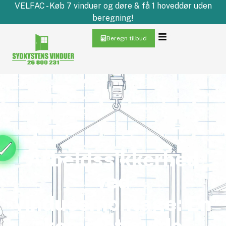
VELFAC - Køb 7 vinduer og døre & få 1 hoveddør uden
beregning!
Beregn tilbud
Arbejdssikkerhed
ved
vinduesmontage: En
komplet guide