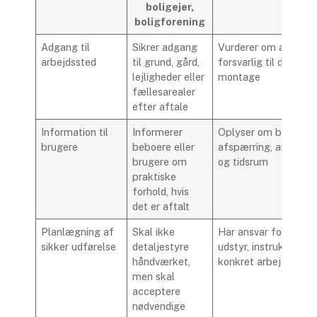
boligejer,
boligforening
Adgang til
Sikrer adgang
Vurderer om adgange
arbejdssted
til grund, gård,
forsvarlig til den pla
lejligheder eller
montage
fællesarealer
efter aftale
Information til
Informerer
Oplyser om behov fo
brugere
beboere eller
afspærring, arbejds
brugere om
og tidsrum
praktiske
forhold, hvis
det er aftalt
Planlægning af
Skal ikke
Har ansvar for metod
sikker udførelse
detaljestyre
udstyr, instruktion og
håndværket,
konkret arbejdssikke
men skal
acceptere
nødvendige