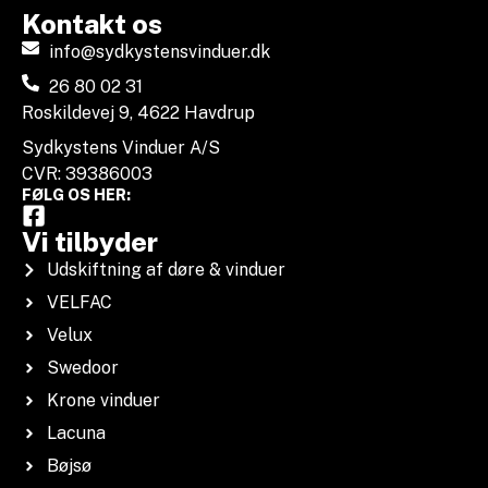
Kontakt os
info@sydkystensvinduer.dk
26 80 02 31
Roskildevej 9, 4622 Havdrup
Sydkystens Vinduer A/S
CVR: 39386003
FØLG OS HER:
Vi tilbyder
Udskiftning af døre & vinduer
VELFAC
Velux
Swedoor
Krone vinduer
Lacuna
Bøjsø