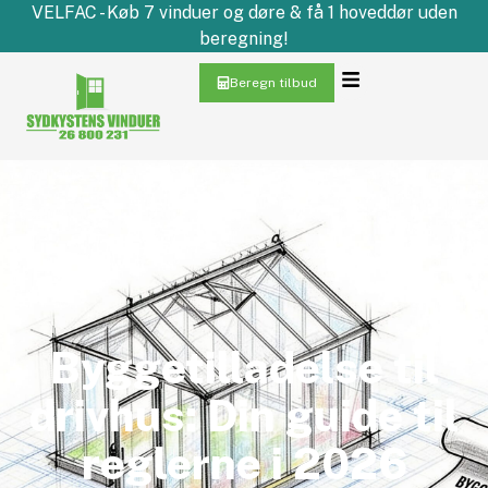
VELFAC - Køb 7 vinduer og døre & få 1 hoveddør uden
beregning!
Beregn tilbud
Byggetilladelse til
drivhus: Din guide til
reglerne i 2026