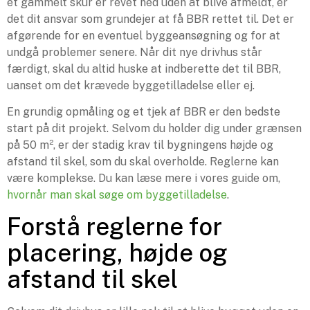
et gammelt skur er revet ned uden at blive afmeldt, er
det dit ansvar som grundejer at få BBR rettet til. Det er
afgørende for en eventuel byggeansøgning og for at
undgå problemer senere. Når dit nye drivhus står
færdigt, skal du altid huske at indberette det til BBR,
uanset om det krævede byggetilladelse eller ej.
En grundig opmåling og et tjek af BBR er den bedste
start på dit projekt. Selvom du holder dig under grænsen
på 50 m², er der stadig krav til bygningens højde og
afstand til skel, som du skal overholde. Reglerne kan
være komplekse. Du kan læse mere i vores guide om,
hvornår man skal søge om byggetilladelse
.
Forstå reglerne for
placering, højde og
afstand til skel