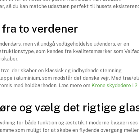
er, så du kan matche udestuen perfekt til husets eksisteren
 fra to verdener
dendørs, men vil undgå vedligeholdelse udendørs, er en
nstruktionstype, som kendes fra kvalitetsmærker som Velfa
nskaber.
træ, der skaber en klassisk og indbydende stemning.
kappe i aluminium, som modstår det danske vejr. Med træ/al
ompromis med holdbarheden. Læs mere om
Krone skydedøre i 2
re og vælg det rigtige gla
ydning for både funktion og æstetik. I moderne byggeri ses
 ramme som muligt for at skabe en flydende overgang melle