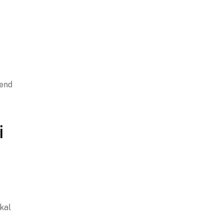
 end
i
kal