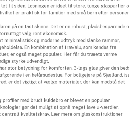
let til siden. Løsningen er ideel til store, tunge glaspartier 
hvilket er praktisk for familier med små børn eller personer
øren på en fast skinne. Det er en robust, pladsbesparende 
fornuftigt valg rent økonomisk.
et minimalistisk og moderne udtryk med slanke rammer,
geholdelse. En kombination af træ/alu, som kendes fra
duer, er også meget populær. Her får du træets varme
dige styrke udvendigt.
har stor betydning for komforten. 3-lags glas giver den bed
afgørende i en helårsudestue. For boligejere på Sjælland, is
, er det vigtigt at vælge materialer, der kan modstå det
 profiler med brudt kuldebro er blevet en populær
eknologier gør det muligt at opnå meget lave u-værdier,
et centralt kvalitetskrav. Lær mere om glaskonstruktioner