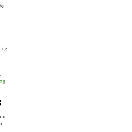
de
c og
u
 og
s
 en
m