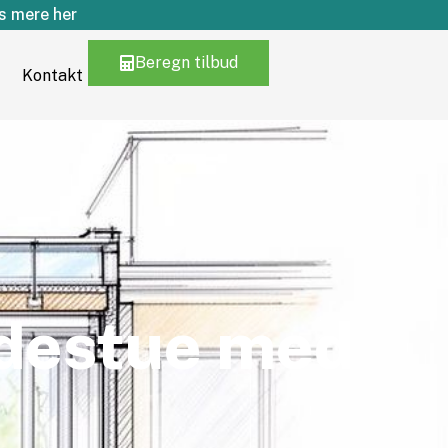
 mere her
Beregn tilbud
Kontakt
udestue med