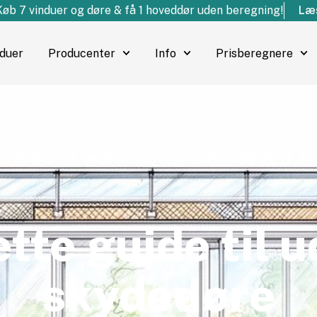
Køb 7 vinduer og døre & få 1 hoveddør uden beregning!
Læs
nduer
Producenter
Info
Prisberegnere
tte guide til 
skydedøre