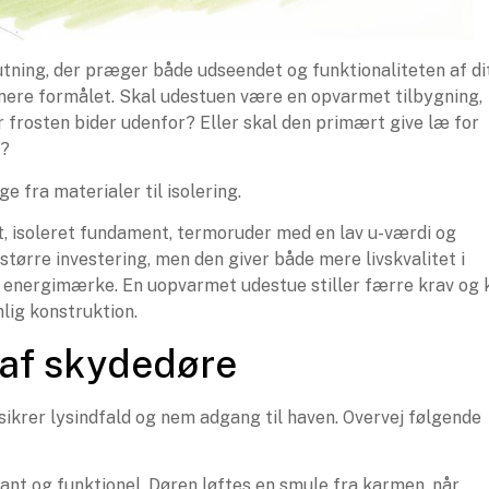
utning, der præger både udseendet og funktionaliteten af di
finere formålet. Skal udestuen være en opvarmet tilbygning,
r frosten bider udenfor? Eller skal den primært give læ for
r?
ge fra materialer til isolering.
dt, isoleret fundament, termoruder med en lav u-værdi og
 større investering, men den giver både mere livskvalitet i
 energimærke. En uopvarmet udestue stiller færre krav og 
lig konstruktion.
 af skydedøre
 sikrer lysindfald og nem adgang til haven. Overvej følgende
nt og funktionel. Døren løftes en smule fra karmen, når