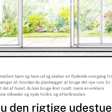
Opdateret
søndag 15. feb 2026
mellem hjem og have ud og skaber en flydende overgang fr
afhænger af, hvordan du planlægger at bruge det nye rum. En
et del af huset, du kan bruge året rundt, mens en enklere
une måneder og nyde forårs, og efterårssolen.
u den rigtige udestue