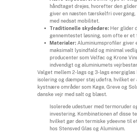
håndtaget drejes, hvorefter den glider 
giver en næsten tærskelfri overgang, 
med nedsat mobilitet.
Traditionelle skydedøre:
Her glider d
gennemtestet løsning, som ofte er et 
Materialer:
Aluminiumsprofiler giver 
maksimalt lysindfald og minimal vedli
producenter som Velfac og Krone Vin
indvendigt og aluminiumets vejrbestan
Valget mellem 2-lags og 3-lags energiglas 
isolering og dæmper støj udefra, hvilket er 
kystnære områder som Køge, Greve og Solrød
danske vejr med salt og blæst.
Isolerede udestuer med termoruder og
investering. Kombinationen af disse t
hvilket gør den termiske ydeevne til 
hos Stensved Glas og Aluminium.