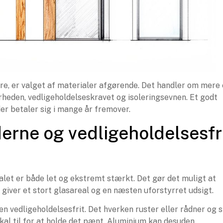
e, er valget af materialer afgørende. Det handler om mere
eden, vedligeholdelseskravet og isoleringsevnen. Et godt
 der betaler sig i mange år fremover.
erne og vedligeholdelsesfr
alet er både let og ekstremt stærkt. Det gør det muligt at
iver et stort glasareal og en næsten uforstyrret udsigt.
en vedligeholdelsesfrit. Det hverken ruster eller rådner og s
skal til for at holde det pænt. Aluminium kan desuden