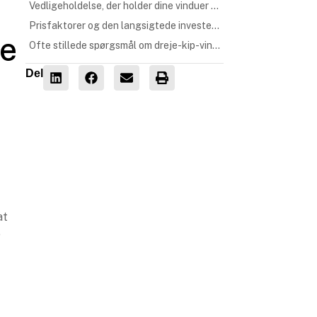
Vedligeholdelse, der holder dine vinduer i topform
Prisfaktorer og den langsigtede investering
je
Ofte stillede spørgsmål om dreje-kip-vinduer
Del
at
e