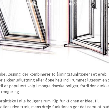
Opdateret
fredag 27. feb 2026
sibel løsning, der kombinerer to åbningsfunktioner i ét greb.
r sikker udluftning eller åbne helt ind i rummet ligesom en d
il et populært valg i mange danske boliger, fordi den dækk
 rengøring.
aktiske i alle boligens rum. Kip funktionen er ideel til
lation uden træk, mens dreje funktionen gør det nemt at pu