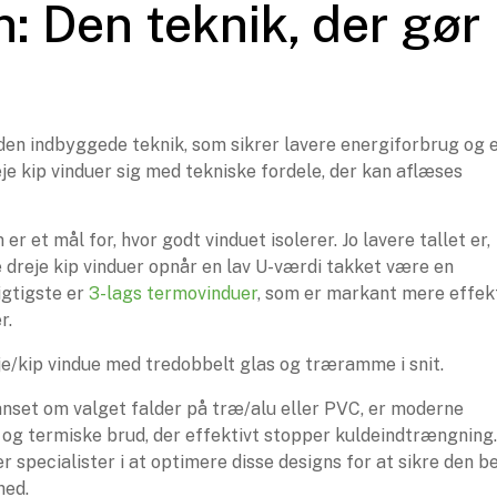
: Den teknik, der gør
 den indbyggede teknik, som sikrer lavere energiforbrug og 
 kip vinduer sig med tekniske fordele, der kan aflæses
r et mål for, hvor godt vinduet isolerer. Jo lavere tallet er,
dreje kip vinduer opnår en lav U-værdi takket være en
igtigste er
3-lags termovinduer
, som er markant mere effek
r.
nset om valget falder på træ/alu eller PVC, er moderne
g termiske brud, der effektivt stopper kuldeindtrængning.
specialister i at optimere disse designs for at sikre den b
hed.