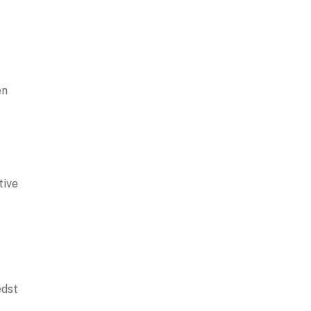
en
tive
edst