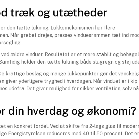
od træk og utætheder
e er den tætte lukning. Lukkemekanismen har flere
mmen. Når grebet drejes, presses vinduesrammen tæt ind mo
orsegling.
 ved ældre vinduer. Resultatet er et mere stabilt og behagel
Samtidig holder den tætte lukning både slagregn og støj ude
 De kraftige beslag og mange lukkepunkter gør det vanskeli
en giver yderligere tryghed i hverdagen. Når vinduet er i kip
nes udefra. Det giver mulighed for sikker ventilation, selv nå
or din hverdag og økonomi?
et en konkret fordel. Ved at skifte fra 2-lags glas til moder
ølge Energistyrelsen reduceres med 40 til 50 procent. Det e