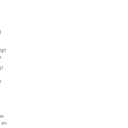
d
igt
.
gt
r
ne
r en