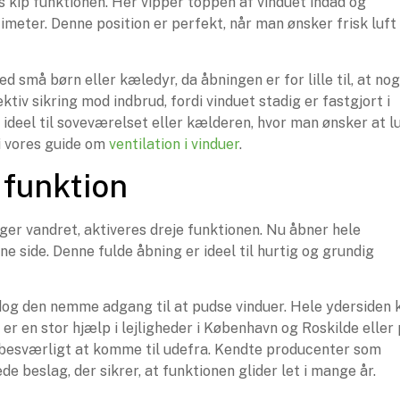
s kip funktionen. Her vipper toppen af vinduet indad og
timeter. Denne position er perfekt, når man ønsker frisk luft
ed små børn eller kæledyr, da åbningen er for lille til, at no
ktiv sikring mod indbrud, fordi vinduet stadig er fastgjort i
 ideel til soveværelset eller kælderen, hvor man ønsker at l
i vores guide om
ventilation i vinduer
.
 funktion
eger vandret, aktiveres dreje funktionen. Nu åbner hele
 side. Denne fulde åbning er ideel til hurtig og grundig
 dog den nemme adgang til at pudse vinduer. Hele ydersiden 
er en stor hjælp i lejligheder i København og Roskilde eller
e besværligt at komme til udefra. Kendte producenter som
 beslag, der sikrer, at funktionen glider let i mange år.