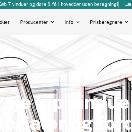
Køb 7 vinduer og døre & få 1 hoveddør uden beregning!
Læs
nduer
Producenter
Info
Prisberegnere
reje kip vindue
erialer og for