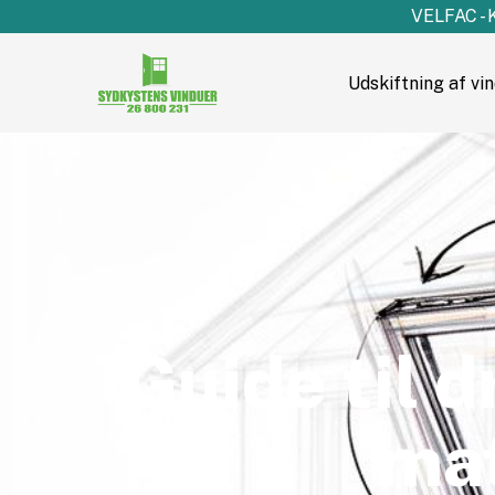
VELFAC - 
Udskiftning af vi
Guide til d
mat