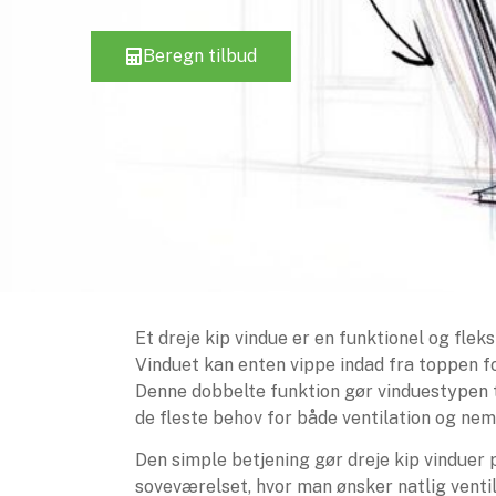
Beregn tilbud
Et dreje kip vindue er en funktionel og flek
Vinduet kan enten vippe indad fra toppen fo
Denne dobbelte funktion gør vinduestypen t
de fleste behov for både ventilation og nem
Den simple betjening gør dreje kip vinduer pr
soveværelset, hvor man ønsker natlig venti