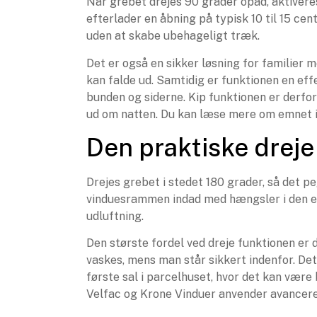
Når grebet drejes 90 grader opad, aktivere
efterlader en åbning på typisk 10 til 15 cen
uden at skabe ubehageligt træk.
Det er også en sikker løsning for familier m
kan falde ud. Samtidig er funktionen en effe
bunden og siderne. Kip funktionen er derfor
ud om natten. Du kan læse mere om emnet 
Den praktiske dreje
Drejes grebet i stedet 180 grader, så det p
vinduesrammen indad med hængsler i den ene
udluftning.
Den største fordel ved dreje funktionen er
vaskes, mens man står sikkert indenfor. Det 
første sal i parcelhuset, hvor det kan vær
Velfac og Krone Vinduer anvender avancerede