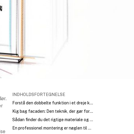
INDHOLDSFORTEGNELSE
ør.
Forstå den dobbelte funktion i et dreje kip vindue
er
Kig bag facaden: Den teknik, der gør forskellen
Sådan finder du det rigtige materiale og design til dit vindue
En professionel montering er nøglen til det hele
dse