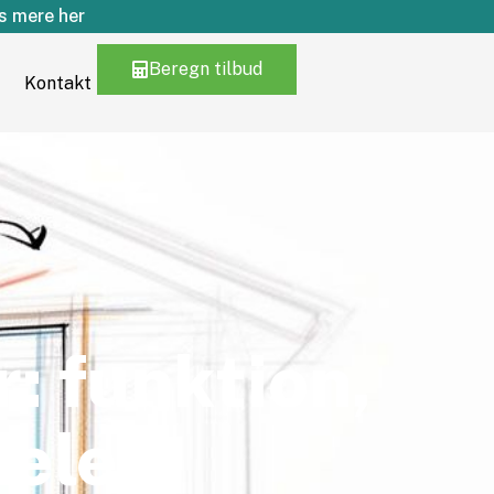
 mere her
Beregn tilbud
Kontakt
r: funktion,
dele