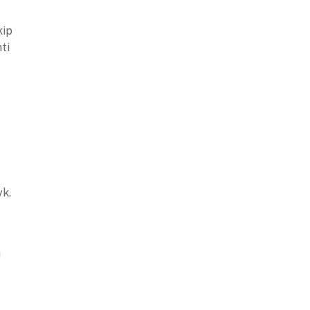
kip
ti
yk.
n