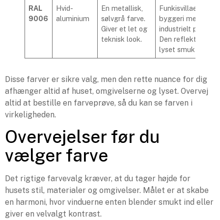
RAL
Hvid-
En metallisk,
Funkisvillaer og
9006
aluminium
sølvgrå farve.
byggeri med et
Giver et let og
industrielt præg.
teknisk look.
Den reflekterer
lyset smukt.
Disse farver er sikre valg, men den rette nuance for dig
afhænger altid af huset, omgivelserne og lyset. Overvej
altid at bestille en farveprøve, så du kan se farven i
virkeligheden.
Overvejelser før du
vælger farve
Det rigtige farvevalg kræver, at du tager højde for
husets stil, materialer og omgivelser. Målet er at skabe
en harmoni, hvor vinduerne enten blender smukt ind eller
giver en velvalgt kontrast.