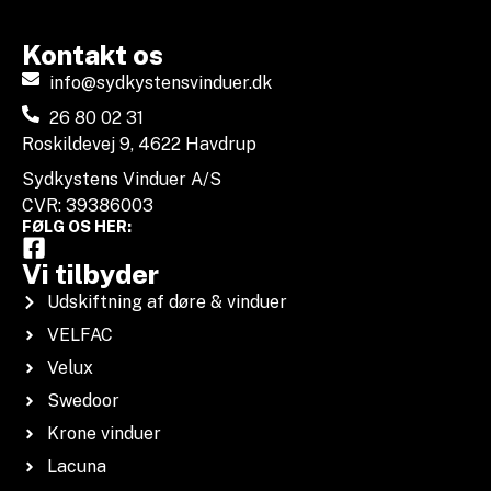
Kontakt os
info@sydkystensvinduer.dk
26 80 02 31
Roskildevej 9, 4622 Havdrup
Sydkystens Vinduer A/S
CVR: 39386003
FØLG OS HER:
Vi tilbyder
Udskiftning af døre & vinduer
VELFAC
Velux
Swedoor
Krone vinduer
Lacuna