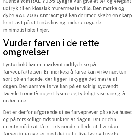
nuance som
RAL 7035 Lysgrå
kan give et let og elegant
udtryk til en klassisk murermestervilla. Den mørke og
dybe
RAL 7016 Antracitgrå
kan derimod skabe en skarp
kontrast på et funkishus og understrege de
minimalistiske linjer.
Vurder farven i de rette
omgivelser
Lysforhold har en markant indflydelse på
farveopfattelsen. En mørkegrå farve kan virke næsten
sort på en facade, der ligger i skygge det meste af
dagen. Den samme farve kan på en solrig, sydvendt
facade fremstå meget lysere og tydeligt vise sine grå
undertoner.
Det er derfor afgørende at se farveprøver på selve huset
og på forskellige tidspunkter af dagen. Det er den
eneste måde at få et retvisende billede af, hvordan
farven interagerer med det naturlige lys og husets