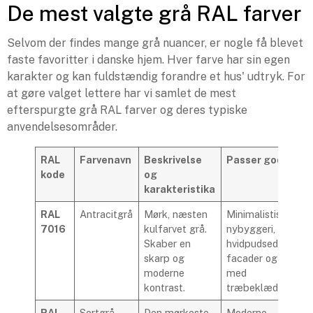
De mest valgte grå RAL farver
Selvom der findes mange grå nuancer, er nogle få blevet
faste favoritter i danske hjem. Hver farve har sin egen
karakter og kan fuldstændig forandre et hus' udtryk. For
at gøre valget lettere har vi samlet de mest
efterspurgte grå RAL farver og deres typiske
anvendelsesområder.
RAL
Farvenavn
Beskrivelse
Passer godt til
kode
og
karakteristika
RAL
Antracitgrå
Mørk, næsten
Minimalistisk
7016
kulfarvet grå.
nybyggeri,
Skaber en
hvidpudsede
skarp og
facader og huse
moderne
med
kontrast.
træbeklædning.
RAL
Sortgrå
Den mørkeste
Moderne