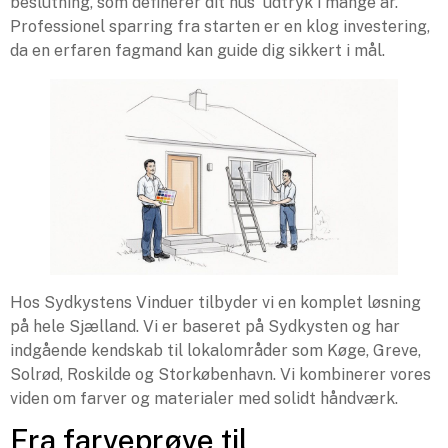
beslutning, som definerer dit hus' udtryk i mange år.
Professionel sparring fra starten er en klog investering,
da en erfaren fagmand kan guide dig sikkert i mål.
Hos Sydkystens Vinduer tilbyder vi en komplet løsning
på hele Sjælland. Vi er baseret på Sydkysten og har
indgående kendskab til lokalområder som Køge, Greve,
Solrød, Roskilde og Storkøbenhavn. Vi kombinerer vores
viden om farver og materialer med solidt håndværk.
Fra farveprøve til