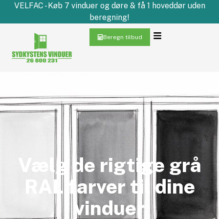
VELFAC - Køb 7 vinduer og døre & få 1 hoveddør uden
beregning!
Beregn tilbud
Vælg de rigtige grå
RAL farver til dine
vinduer