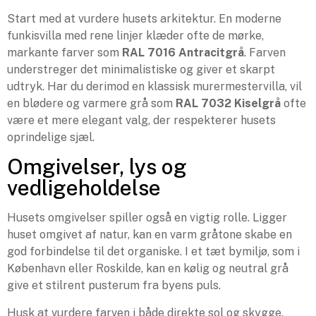
Start med at vurdere husets arkitektur. En moderne
funkisvilla med rene linjer klæder ofte de mørke,
markante farver som
RAL 7016 Antracitgrå
. Farven
understreger det minimalistiske og giver et skarpt
udtryk. Har du derimod en klassisk murermestervilla, vil
en blødere og varmere grå som
RAL 7032 Kiselgrå
ofte
være et mere elegant valg, der respekterer husets
oprindelige sjæl.
Omgivelser, lys og
vedligeholdelse
Husets omgivelser spiller også en vigtig rolle. Ligger
huset omgivet af natur, kan en varm gråtone skabe en
god forbindelse til det organiske. I et tæt bymiljø, som i
København eller Roskilde, kan en kølig og neutral grå
give et stilrent pusterum fra byens puls.
Husk at vurdere farven i både direkte sol og skygge.