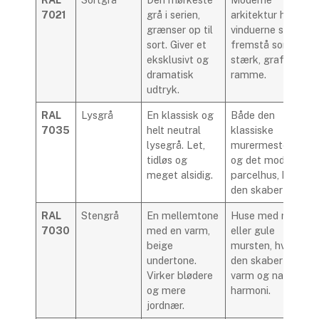
7021
grå i serien,
arkitektur hvor
grænser op til
vinduerne skal
sort. Giver et
fremstå som en
eksklusivt og
stærk, grafisk
dramatisk
ramme.
udtryk.
RAL
Lysgrå
En klassisk og
Både den
7035
helt neutral
klassiske
lysegrå. Let,
murermestervilla
tidløs og
og det moderne
meget alsidig.
parcelhus, hvor
den skaber ro.
RAL
Stengrå
En mellemtone
Huse med røde
7030
med en varm,
eller gule
beige
mursten, hvor
undertone.
den skaber en
Virker blødere
varm og naturlig
og mere
harmoni.
jordnær.