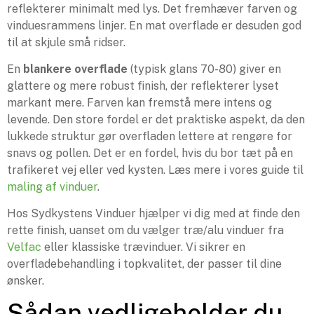
reflekterer minimalt med lys. Det fremhæver farven og
vinduesrammens linjer. En mat overflade er desuden god
til at skjule små ridser.
En
blankere overflade
(typisk glans 70-80) giver en
glattere og mere robust finish, der reflekterer lyset
markant mere. Farven kan fremstå mere intens og
levende. Den store fordel er det praktiske aspekt, da den
lukkede struktur gør overfladen lettere at rengøre for
snavs og pollen. Det er en fordel, hvis du bor tæt på en
trafikeret vej eller ved kysten. Læs mere i vores guide til
maling af vinduer
.
Hos Sydkystens Vinduer hjælper vi dig med at finde den
rette finish, uanset om du vælger træ/alu vinduer fra
Velfac
eller klassiske trævinduer. Vi sikrer en
overfladebehandling i topkvalitet, der passer til dine
ønsker.
Sådan vedligeholder du