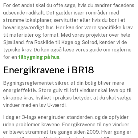
For det andet skal du ofte søge, hvis du ændrer facadens
udseende radikalt. Det gælder især i områder med
stramme lokalplaner, servitutter eller hvis du bor i et
bevaringsværdigt hus. Her kan der være specifikke krav
til materialer og format. Med vores projekter over hele
Sjælland, fra Roskilde til Køge og Solrød, kender vi de
typiske krav. Du kan også læse vores guide om reglerne
for en
tilbygning på hus
.
Energikravene i BR18
Bygningsreglementet sikrer, at din bolig bliver mere
energieffektiv. Store gulv til loft vinduer skal leve op til
skrappe krav, hvilket i praksis betyder, at du skal vælge
vinduer med en lav U-værdi.
I dag er 3-lags energiruder standarden, og de opfylder
uden problemer kravene. Energikravene til nye vinduer
er blevet strammet tre gange siden 2009. Hver gang er