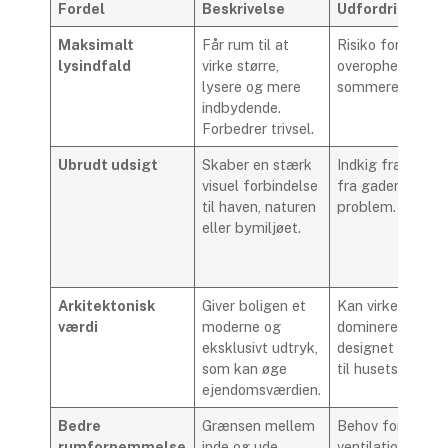
Fordel
Beskrivelse
Udfordring
Maksimalt
Får rum til at
Risiko for
lysindfald
virke større,
overophedning 
lysere og mere
sommeren.
indbydende.
Forbedrer trivsel.
Ubrudt udsigt
Skaber en stærk
Indkig fra naboer
visuel forbindelse
fra gaden kan v
til haven, naturen
problem.
eller bymiljøet.
Arkitektonisk
Giver boligen et
Kan virke
værdi
moderne og
dominerende, hvi
eksklusivt udtryk,
designet ikke pa
som kan øge
til husets stil.
ejendomsværdien.
Bedre
Grænsen mellem
Behov for gode
rumfornemmelse
inde og ude
ventilationsmuli