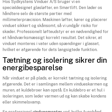
Hos Sydkystens Vinduer A/S bruger vi en
specialdesignet glasløfter, en Smartlift. Den lader os
håndtere selv de største partier med
millimeterpræcision. Maskinen løfter, kører og placerer
vinduet sikkert og skånsomt, så vi undgår risiko for
skader. Professionelt løfteudstyr er en nødvendighed for
et håndværksmæssigt korrekt resultat. Det sikrer, at
vinduet monteres i vater uden spændinger i glasset,
hvilket er afgørende for dets langsigtede funktion.
Tætning og isolering sikrer din
energibesparelse
Når vinduet er på plads, er korrekt tætning og isolering
afgørende. Det er i samlingen mellem vindueskarmen og
muren, at kuldebroer kan opstå. En kuldebro er et hul i
isoleringen, som leder varmen ud og kan skabe kondens
eller skimmelsvamp.
En professionel
vinduesmontør
ved, hvilke fugebånd,