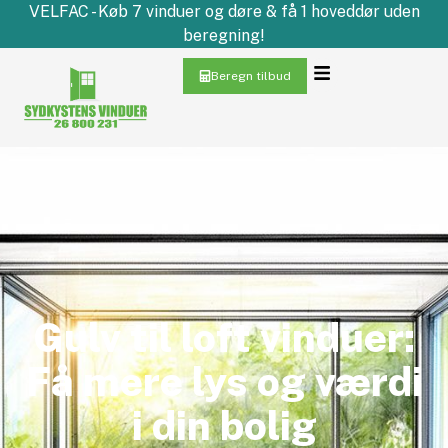
VELFAC - Køb 7 vinduer og døre & få 1 hoveddør uden
beregning!
Beregn tilbud
Gulv til loft vinduer:
Få mere lys og værdi
i din bolig