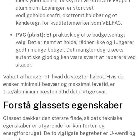
mens ydersiden er beskyttet af en stærk kappe i
aluminium. Løsningen er stort set
vedligeholdelsesfri, ekstremt holdbar og et
kendetegn for kvalitetsmærker som VELFAC.
PVC (plast):
Et praktisk og ofte budgetvenligt
valg. Det er nemt at holde, rådner ikke og fungerer
godt i mange boliger. Det mangler dog træets
autentiske glød og kan være svært at reparere ved
skader.
Valget afhænger af, hvad du vægter højest. Hvis du
ønsker minimalt besvær og maksimal levetid, er
træ/aluminium næsten altid det rigtige svar.
Forstå glassets egenskaber
Glasset dækker den største flade, så dets tekniske
egenskaber er afgørende for komforten og
energiforbruget. De to vigtigste begreber er U-værdi og