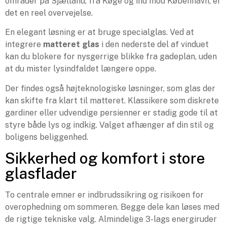
områder på Sjælland, fra Køge og ind mod København, er
det en reel overvejelse.
En elegant løsning er at bruge specialglas. Ved at
integrere
matteret glas
i den nederste del af vinduet
kan du blokere for nysgerrige blikke fra gadeplan, uden
at du mister lysindfaldet længere oppe.
Der findes også højteknologiske løsninger, som glas der
kan skifte fra klart til matteret. Klassikere som diskrete
gardiner eller udvendige persienner er stadig gode til at
styre både lys og indkig. Valget afhænger af din stil og
boligens beliggenhed.
Sikkerhed og komfort i store
glasflader
To centrale emner er indbrudssikring og risikoen for
overophedning om sommeren. Begge dele kan løses med
de rigtige tekniske valg. Almindelige 3-lags energiruder