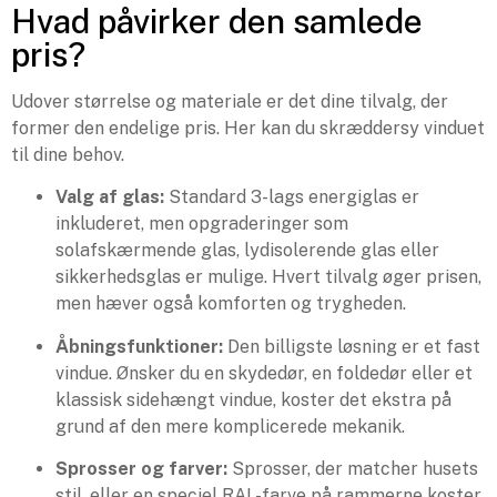
Hvad påvirker den samlede
pris?
Udover størrelse og materiale er det dine tilvalg, der
former den endelige pris. Her kan du skræddersy vinduet
til dine behov.
Valg af glas:
Standard 3-lags energiglas er
inkluderet, men opgraderinger som
solafskærmende glas, lydisolerende glas eller
sikkerhedsglas er mulige. Hvert tilvalg øger prisen,
men hæver også komforten og trygheden.
Åbningsfunktioner:
Den billigste løsning er et fast
vindue. Ønsker du en skydedør, en foldedør eller et
klassisk sidehængt vindue, koster det ekstra på
grund af den mere komplicerede mekanik.
Sprosser og farver:
Sprosser, der matcher husets
stil, eller en speciel RAL-farve på rammerne koster