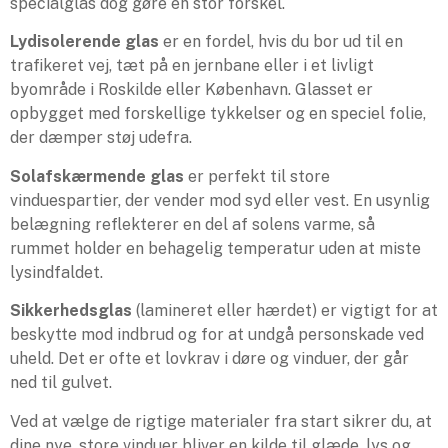
specialglas dog gøre en stor forskel.
Lydisolerende glas
er en fordel, hvis du bor ud til en
trafikeret vej, tæt på en jernbane eller i et livligt
byområde i Roskilde eller København. Glasset er
opbygget med forskellige tykkelser og en speciel folie,
der dæmper støj udefra.
Solafskærmende glas
er perfekt til store
vinduespartier, der vender mod syd eller vest. En usynlig
belægning reflekterer en del af solens varme, så
rummet holder en behagelig temperatur uden at miste
lysindfaldet.
Sikkerhedsglas
(lamineret eller hærdet) er vigtigt for at
beskytte mod indbrud og for at undgå personskade ved
uheld. Det er ofte et lovkrav i døre og vinduer, der går
ned til gulvet.
Ved at vælge de rigtige materialer fra start sikrer du, at
dine nye, store vinduer bliver en kilde til glæde, lys og