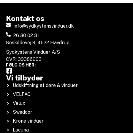
Kontakt os
info@sydkystensvinduer.dk
26 80 02 31
Roskildevej 9, 4622 Havdrup
Sydkystens Vinduer A/S
CVR: 39386003
FØLG OS HER:
Vi tilbyder
Udskiftning af døre & vinduer
VELFAC
Velux
Swedoor
Krone vinduer
Lacuna