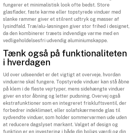
fungerer et minimalistisk look ofte bedst. Store
glasflader, faste karme eller topstyrede vinduer med
slanke rammer giver et stilrent udtryk og masser af
lysindfald. Træ/alu-løsningen giver stor frihed i designet,
da den kombinerer træets indvendige varme med en
vedligeholdelsesfri udvendig aluminiumskappe.
Tænk også på funktionaliteten
i hverdagen
Ud over udseendet er det vigtigt at overveje, hvordan
vinduerne skal fungere. Topstyrede vinduer kan stå åbne
på klem i de fleste vejrtyper, mens sidehængte vinduer
giver en stor åbning og letter pudsning. Overvej også
ekstrafunktioner som en integreret friskluftsventil, der
forbedrer indeklimaet, eller solafskærmende glas til
sydvendte vinduer, som holder sommervarmen ude uden
at reducere dagslyset markant. Valget af design og
funktion er en investering i både din boligs værdi og din