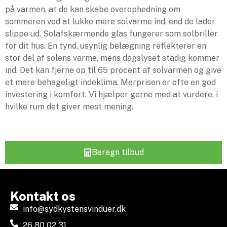
på varmen, at de kan skabe overophedning om
sommeren ved at lukke mere solvarme ind, end de lader
slippe ud. Solafskærmende glas fungerer som solbriller
for dit hus. En tynd, usynlig belægning reflekterer en
stor del af solens varme, mens dagslyset stadig kommer
ind. Det kan fjerne op til 65 procent af solvarmen og give
et mere behageligt indeklima. Merprisen er ofte en god
investering i komfort. Vi hjælper gerne med at vurdere, i
hvilke rum det giver mest mening.
Beregn tilbud
Kontakt os
info@sydkystensvinduer.dk
26 80 02 31