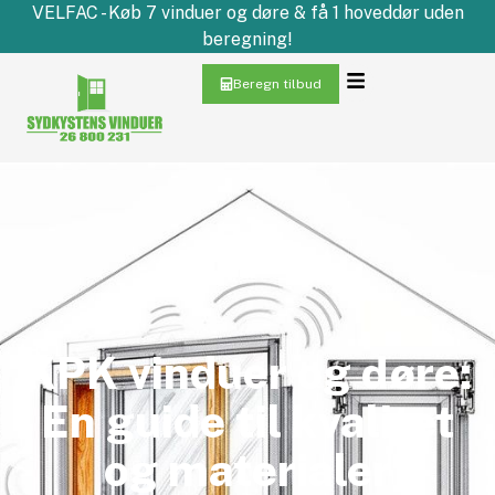
VELFAC - Køb 7 vinduer og døre & få 1 hoveddør uden
beregning!
Beregn tilbud
KPK vinduer og døre:
En guide til kvalitet
og materialer