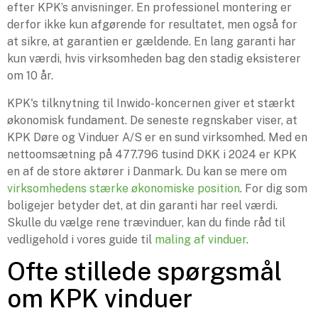
efter KPK’s anvisninger. En professionel montering er
derfor ikke kun afgørende for resultatet, men også for
at sikre, at garantien er gældende. En lang garanti har
kun værdi, hvis virksomheden bag den stadig eksisterer
om 10 år.
KPK's tilknytning til Inwido-koncernen giver et stærkt
økonomisk fundament. De seneste regnskaber viser, at
KPK Døre og Vinduer A/S er en sund virksomhed. Med en
nettoomsætning på 477.796 tusind DKK i 2024 er KPK
en af de store aktører i Danmark. Du kan se mere om
virksomhedens stærke økonomiske position
. For dig som
boligejer betyder det, at din garanti har reel værdi.
Skulle du vælge rene trævinduer, kan du finde råd til
vedligehold i vores guide til
maling af vinduer
.
Ofte stillede spørgsmål
om KPK vinduer