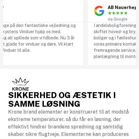
AB Nauerhegnet
★
★
★
★
★
via Google
å den fantastiske vejledning og
I andelsboligforeningen AB Na
s Vinduer hjalp os med.
skiftet hoved- og bryggersdør,
t spillede som vi håbede. Nu 3 år
boliger og i fælleshuset. Jan
e for vinduer og døre. Vil klart
vores primære kontakt og spa
til alle.
fremragende service, hele vej
planlægning til monteringen.
SIKKERHED OG ÆSTETIK I
SAMME LØSNING
Krone brand elementer er konstrueret til at modstå
ekstreme temperaturer, så du får en løsning, der
effektivt hindrer brandens spredning og samtidig
skaber sikre flugtveje. Elementerne kan produceres