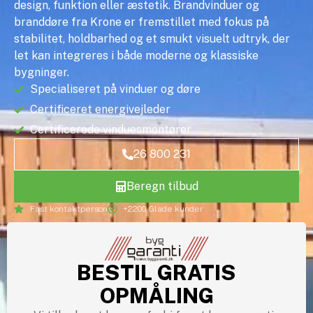
design, funktion eller æstetik. Brandvinduer og
branddøre fra Krone er fremstillet med fokus på
stabilitet, holdbarhed og et smukt visuelt udtryk, der
let kan integreres i både moderne og klassiske
bygninger.
Specialiseret på vinduer og døre
Certificeret energivejleder
Certificerede vinduesmontører
26 800 231
Beregn tilbud
Fast kontaktperson
+2200 Glade kunder
BESTIL GRATIS
OPMÅLING