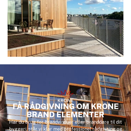
FÅ RÅDGIVNING OM KRONE
BRAND ELEMENTER
Har du brug for brandvinduer eller branddøre til dit
byggeri, står vi klar med professionel rådgivning og