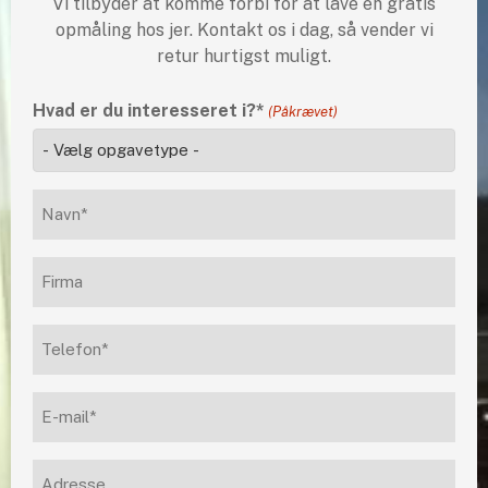
Vi tilbyder at komme forbi for at lave en gratis
opmåling hos jer. Kontakt os i dag, så vender vi
retur hurtigst muligt.
Hvad er du interesseret i?*
(Påkrævet)
Navn*
(Påkrævet)
Firma
Telefon
(Påkrævet)
E-
mail
(Påkrævet)
Adresse
(Påkrævet)