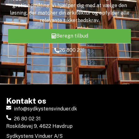
gratis opmåling. Vi hjælper dig med at vælge den
løsning, der matcher din arkitektur og opfylder alle
relevante sikkerhedskrav.
Beregn tilbud
26 800 231
Kontakt os
info@sydkystensvinduer.dk
26 80 02 31
Roskildevej 9, 4622 Havdrup
Sydkystens Vinduer A/S