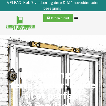
VELFAC - Køb 7 vinduer og døre & få 1 hoveddør uden
beregning!
Beregn tilbud
Montering af
terrassedør: Guide
til et perfekt
resultat