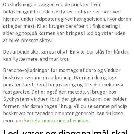
Opklodsningen lægges ved de punkter, hvor
belastningen faktisk overføres. Det gælder især ved
hjørner, under lodposter og ved hængselsiden, hvor døren
arbejder mest. Kiler bruges derefter til finjustering i
sider og top, så karmen kan bringes i lod og vater uden
at blive presset skæv.
Det arbejde skal gøres roligt. En kile, der slås for hårdt i,
kan flytte mere, end man tror.
Branchevejledninger for montage af døre og vinduer
beskriver samme grundprincip. Bæring i de rigtige
punkter først, derefter justering og til sidst mekanisk
fastgørelse. Det er også den metode, vi bruger hos
Sydkystens Vinduer, fordi den giver en karm, der holder
formen, når døren tages i brug. Vil du se samme princip
beskrevet for facadeelementer generelt, kan du læse
mere om
korrekt montering af vinduer
.
Lod, vater og diagonalmål skal