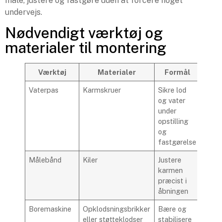
måle, justere og fastgøre uden at forcere noget
undervejs.
Nødvendigt værktøj og
materialer til montering
Værktøj
Materialer
Formål
Vaterpas
Karmskruer
Sikre lod
og vater
under
opstilling
og
fastgørelse
Målebånd
Kiler
Justere
karmen
præcist i
åbningen
Boremaskine
Opklodsningsbrikker
Bære og
eller støtteklodser
stabilisere