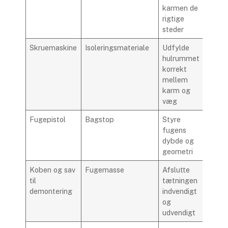
karmen de
rigtige
steder
Skruemaskine
Isoleringsmateriale
Udfylde
hulrummet
korrekt
mellem
karm og
væg
Fugepistol
Bagstop
Styre
fugens
dybde og
geometri
Koben og sav
Fugemasse
Afslutte
til
tætningen
demontering
indvendigt
og
udvendigt