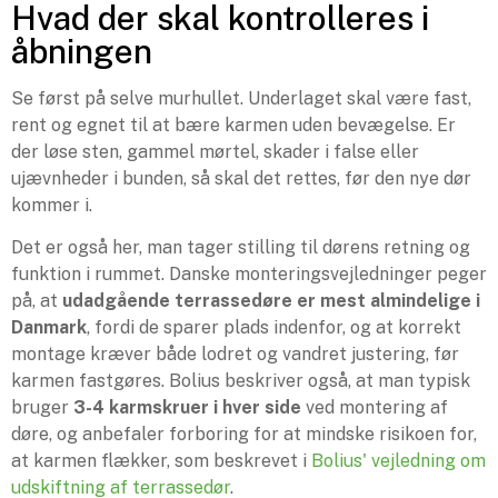
Hvad der skal kontrolleres i
åbningen
Se først på selve murhullet. Underlaget skal være fast,
rent og egnet til at bære karmen uden bevægelse. Er
der løse sten, gammel mørtel, skader i false eller
ujævnheder i bunden, så skal det rettes, før den nye dør
kommer i.
Det er også her, man tager stilling til dørens retning og
funktion i rummet. Danske monteringsvejledninger peger
på, at
udadgående terrassedøre er mest almindelige i
Danmark
, fordi de sparer plads indenfor, og at korrekt
montage kræver både lodret og vandret justering, før
karmen fastgøres. Bolius beskriver også, at man typisk
bruger
3-4 karmskruer i hver side
ved montering af
døre, og anbefaler forboring for at mindske risikoen for,
at karmen flækker, som beskrevet i
Bolius' vejledning om
udskiftning af terrassedør
.