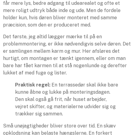
får mere lys, bedre adgang til udearealet og ofte et
mere roligt udtryk både inde og ude. Men de fordele
holder kun, hvis døren bliver monteret med samme
præcision, som den er produceret med.
Det første, jeg altid lægger mærke til på en
problemmontering, er ikke nødvendigvis selve døren. Det
er samlingen mellem karm og mur. Her afsløres det
hurtigt, om montagen er tænkt igennem, eller om man
bare har fået karmen til at stå nogenlunde og derefter
lukket af med fuge og lister.
Praktisk regel:
En terrassedør skal ikke bare
kunne åbne og lukke på monteringsdagen.
Den skal også gå frit, når huset arbejder,
vejret skifter, og materialerne udvider sig og
trækker sig sammen.
Små unøjagtigheder bliver store over tid. En skæv
opklodsning kan belaste hængslerne. En forkert