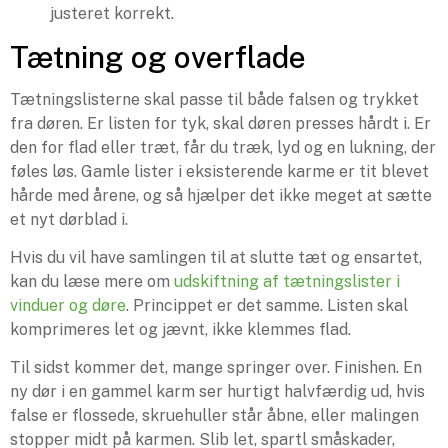
justeret korrekt.
Tætning og overflade
Tætningslisterne skal passe til både falsen og trykket
fra døren. Er listen for tyk, skal døren presses hårdt i. Er
den for flad eller træt, får du træk, lyd og en lukning, der
føles løs. Gamle lister i eksisterende karme er tit blevet
hårde med årene, og så hjælper det ikke meget at sætte
et nyt dørblad i.
Hvis du vil have samlingen til at slutte tæt og ensartet,
kan du læse mere om
udskiftning af tætningslister i
vinduer og døre
. Princippet er det samme. Listen skal
komprimeres let og jævnt, ikke klemmes flad.
Til sidst kommer det, mange springer over. Finishen. En
ny dør i en gammel karm ser hurtigt halvfærdig ud, hvis
false er flossede, skruehuller står åbne, eller malingen
stopper midt på karmen. Slib let, spartl småskader,