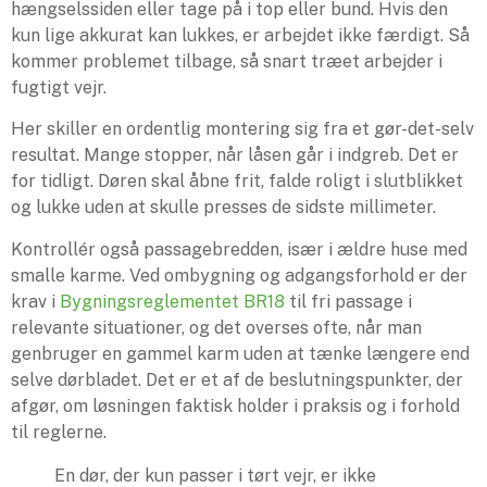
hængselssiden eller tage på i top eller bund. Hvis den
kun lige akkurat kan lukkes, er arbejdet ikke færdigt. Så
kommer problemet tilbage, så snart træet arbejder i
fugtigt vejr.
Her skiller en ordentlig montering sig fra et gør-det-selv
resultat. Mange stopper, når låsen går i indgreb. Det er
for tidligt. Døren skal åbne frit, falde roligt i slutblikket
og lukke uden at skulle presses de sidste millimeter.
Kontrollér også passagebredden, især i ældre huse med
smalle karme. Ved ombygning og adgangsforhold er der
krav i
Bygningsreglementet BR18
til fri passage i
relevante situationer, og det overses ofte, når man
genbruger en gammel karm uden at tænke længere end
selve dørbladet. Det er et af de beslutningspunkter, der
afgør, om løsningen faktisk holder i praksis og i forhold
til reglerne.
En dør, der kun passer i tørt vejr, er ikke