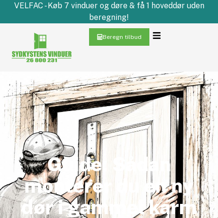
VELFAC - Køb 7 vinduer og døre & få 1 hoveddør uden
beregning!
Beregn tilbud
Guide: Sådan
monterer du en ny
dør i gammel karm