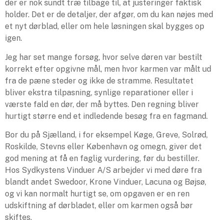
der er nok sundt træ tilbage til, at justeringer faktisk
holder. Det er de detaljer, der afgør, om du kan nøjes med
et nyt dørblad, eller om hele løsningen skal bygges op
igen.
Jeg har set mange forsøg, hvor selve døren var bestilt
korrekt efter opgivne mål, men hvor karmen var målt ud
fra de pæne steder og ikke de stramme. Resultatet
bliver ekstra tilpasning, synlige reparationer eller i
værste fald en dør, der må byttes. Den regning bliver
hurtigt større end et indledende besøg fra en fagmand.
Bor du på Sjælland, i for eksempel Køge, Greve, Solrød,
Roskilde, Stevns eller København og omegn, giver det
god mening at få en faglig vurdering, før du bestiller.
Hos Sydkystens Vinduer A/S arbejder vi med døre fra
blandt andet Swedoor, Krone Vinduer, Lacuna og Bøjsø,
og vi kan normalt hurtigt se, om opgaven er en ren
udskiftning af dørbladet, eller om karmen også bør
skiftes.