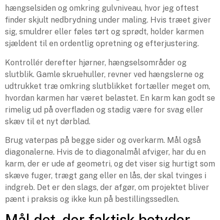
hængselsiden og omkring gulvniveau, hvor jeg oftest
finder skjult nedbrydning under maling. Hvis træet giver
sig, smuldrer eller føles tørt og sprødt, holder karmen
sjældent til en ordentlig opretning og efterjustering.
Kontrollér derefter hjørner, hængselsområder og
slutblik. Gamle skruehuller, revner ved hængslerne og
udtrukket træ omkring slutblikket fortæller meget om,
hvordan karmen har været belastet. En karm kan godt se
rimelig ud på overfladen og stadig være for svag eller
skæv til et nyt dørblad.
Brug vaterpas på begge sider og overkarm. Mål også
diagonalerne. Hvis de to diagonalmål afviger, har du en
karm, der er ude af geometri, og det viser sig hurtigt som
skæve fuger, trægt gang eller en lås, der skal tvinges i
indgreb. Det er den slags, der afgør, om projektet bliver
pænt i praksis og ikke kun på bestillingssedlen.
Mål det, der faktisk betyder