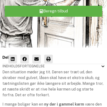
Opdateret
onsdag 24. jun 2026
Beregn tilbud
Del
INDHOLDSFORTEGNELSE
Den situation møder jeg tit. Døren ser træt ud, den
skraber mod gulvet, låsen skal have et ekstra skub, og
tætningslisten gør ikke længere sit arbejde. Mange tror,
at næste skridt er at rive hele karmen ud og starte
forfra. Det er ofte forkert.
I mange boliger kan en
ny dør i gammel karm
være den