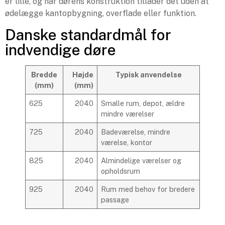
er lille, og når dørens konstruktion tillader det uden at
ødelægge kantopbygning, overflade eller funktion.
Danske standardmål for
indvendige døre
Bredde
Højde
Typisk anvendelse
(mm)
(mm)
625
2040
Smalle rum, depot, ældre
mindre værelser
725
2040
Badeværelse, mindre
værelse, kontor
825
2040
Almindelige værelser og
opholdsrum
925
2040
Rum med behov for bredere
passage