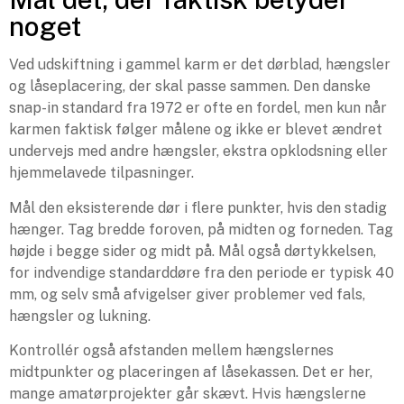
noget
Ved udskiftning i gammel karm er det dørblad, hængsler
og låseplacering, der skal passe sammen. Den danske
snap-in standard fra 1972 er ofte en fordel, men kun når
karmen faktisk følger målene og ikke er blevet ændret
undervejs med andre hængsler, ekstra opklodsning eller
hjemmelavede tilpasninger.
Mål den eksisterende dør i flere punkter, hvis den stadig
hænger. Tag bredde foroven, på midten og forneden. Tag
højde i begge sider og midt på. Mål også dørtykkelsen,
for indvendige standarddøre fra den periode er typisk 40
mm, og selv små afvigelser giver problemer ved fals,
hængsler og lukning.
Kontrollér også afstanden mellem hængslernes
midtpunkter og placeringen af låsekassen. Det er her,
mange amatørprojekter går skævt. Hvis hængslerne