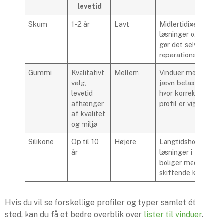
levetid
Skum
1-2 år
Lavt
Midlertidige
løsninger og lette
gør det selv
reparationer
Gummi
Kvalitativt
Mellem
Vinduer med
valg,
jævn belastning,
levetid
hvor korrekt
afhænger
profil er vigtig
af kvalitet
og miljø
Silikone
Op til 10
Højere
Langtidsholdbare
år
løsninger i
boliger med
skiftende klima
Hvis du vil se forskellige profiler og typer samlet ét
sted, kan du få et bedre overblik over
lister til vinduer
.