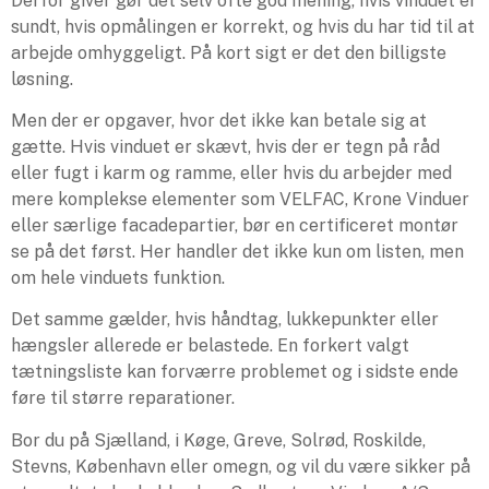
Derfor giver gør det selv ofte god mening, hvis vinduet er
sundt, hvis opmålingen er korrekt, og hvis du har tid til at
arbejde omhyggeligt. På kort sigt er det den billigste
løsning.
Men der er opgaver, hvor det ikke kan betale sig at
gætte. Hvis vinduet er skævt, hvis der er tegn på råd
eller fugt i karm og ramme, eller hvis du arbejder med
mere komplekse elementer som VELFAC, Krone Vinduer
eller særlige facadepartier, bør en certificeret montør
se på det først. Her handler det ikke kun om listen, men
om hele vinduets funktion.
Det samme gælder, hvis håndtag, lukkepunkter eller
hængsler allerede er belastede. En forkert valgt
tætningsliste kan forværre problemet og i sidste ende
føre til større reparationer.
Bor du på Sjælland, i Køge, Greve, Solrød, Roskilde,
Stevns, København eller omegn, og vil du være sikker på