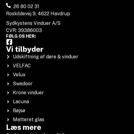
26 80 02 31
Roskildevej 9, 4622 Havdrup
Sydkystens Vinduer A/S
CVR: 39386003
FØLG OS HER:
Vi tilbyder
Udskiftning af døre & vinduer
VELFAC
Velux
Swedoor
Krone vinduer
Lacuna
Bøjsø
Matteret glas
Læs mere