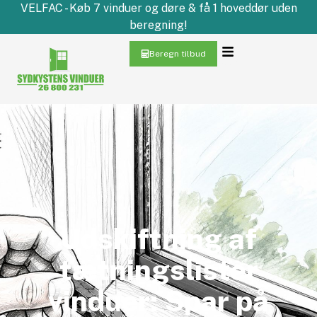
VELFAC - Køb 7 vinduer og døre & få 1 hoveddør uden
beregning!
Beregn tilbud
Udskiftning af
tætningslister
vinduer: Spar på