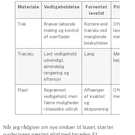
Materiale
Vedligeholdelse
Forventet
Prisnivea
levetid
Træ
Kræver løbende
Kortere end
Ofte
maling og kontrol
træ/alu ved
lavere til
af overflader
manglende
mellem
beskyttelse
Træ/alu
Lavt vedligehold
Lang
Mellem til
udvendigt,
høj
almindelig
rengøring og
eftersyn
Plast
Begrænset
Afhænger
Ofte lav ti
vedligehold, men
af kvalitet
mellem
færre muligheder
og
i klassiske udtryk
eksponering
Når jeg rådgiver om nye vinduer til huset, starter
vurderingen næsten altid med facaden. Et