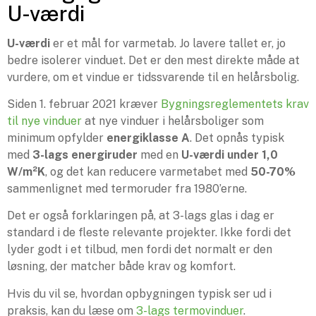
U-værdi
U-værdi
er et mål for varmetab. Jo lavere tallet er, jo
bedre isolerer vinduet. Det er den mest direkte måde at
vurdere, om et vindue er tidssvarende til en helårsbolig.
Siden 1. februar 2021 kræver
Bygningsreglementets krav
til nye vinduer
at nye vinduer i helårsboliger som
minimum opfylder
energiklasse A
. Det opnås typisk
med
3-lags energiruder
med en
U-værdi under 1,0
W/m²K
, og det kan reducere varmetabet med
50-70%
sammenlignet med termoruder fra 1980’erne.
Det er også forklaringen på, at 3-lags glas i dag er
standard i de fleste relevante projekter. Ikke fordi det
lyder godt i et tilbud, men fordi det normalt er den
løsning, der matcher både krav og komfort.
Hvis du vil se, hvordan opbygningen typisk ser ud i
praksis, kan du læse om
3-lags termovinduer
.