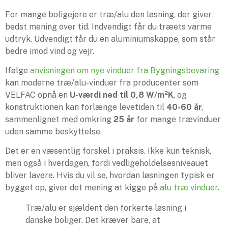
For mange boligejere er træ/alu den løsning, der giver
bedst mening over tid. Indvendigt får du træets varme
udtryk. Udvendigt får du en aluminiumskappe, som står
bedre imod vind og vejr.
Ifølge
anvisningen om nye vinduer fra Bygningsbevaring
kan moderne træ/alu-vinduer fra producenter som
VELFAC opnå en
U-værdi ned til 0,8 W/m²K
, og
konstruktionen kan forlænge levetiden til
40-60 år
,
sammenlignet med omkring
25 år
for mange trævinduer
uden samme beskyttelse.
Det er en væsentlig forskel i praksis. Ikke kun teknisk,
men også i hverdagen, fordi vedligeholdelsesniveauet
bliver lavere. Hvis du vil se, hvordan løsningen typisk er
bygget op, giver det mening at kigge på
alu træ vinduer
.
Træ/alu er sjældent den forkerte løsning i
danske boliger. Det kræver bare, at