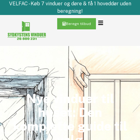
VELFAC - Køb 7 vinduer og døre & få 1 hoveddør uden
beregning!
Beregn tilbud
Nye vinduer til
huset: Den
komplette guide til
valg