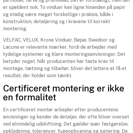
på model, farve og prisniveau. Det er forståeligt, men det
er sjældent nok. To vinduer kan ligne hinanden på papir
og stadig være meget forskellige i praksis, både i
konstruktion, detaljering og i kravene til korrekt
montering.
VELFAC, VELUX, Krone Vinduer, Bøjsø, Swedoor og
Lacuna er relevante mærker, fordi de arbejder med
tydelige systemer og klare monteringsanvisninger. Det
betyder noget. Når producenten har faste krav til
montage, tætning og tilbehør, bliver det lettere at få et
resultat, der holder som tænkt.
Certificeret montering er ikke
en formalitet
En certificeret montør arbejder efter producentens
anvisninger og kender de detaljer, der ofte bliver overset
ved almindelig udskiftning. Det gælder især fastgørelse,
opklodsning, tolerancer, fugeopbygning og justering. De