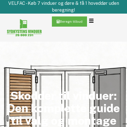
VELFAC - Køb 7 vinduer og døre & få 1 hoveddør uden
beregning!
Beregn tilbud
Skodder til vinduer:
Den komplette guide
til valg og montage