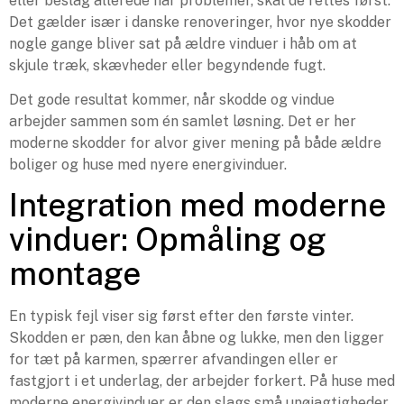
eller beslag allerede har problemer, skal de rettes først.
Det gælder især i danske renoveringer, hvor nye skodder
nogle gange bliver sat på ældre vinduer i håb om at
skjule træk, skævheder eller begyndende fugt.
Det gode resultat kommer, når skodde og vindue
arbejder sammen som én samlet løsning. Det er her
moderne skodder for alvor giver mening på både ældre
boliger og huse med nyere energivinduer.
Integration med moderne
vinduer: Opmåling og
montage
En typisk fejl viser sig først efter den første vinter.
Skodden er pæn, den kan åbne og lukke, men den ligger
for tæt på karmen, spærrer afvandingen eller er
fastgjort i et underlag, der arbejder forkert. På huse med
moderne energivinduer er den slags små unøjagtigheder