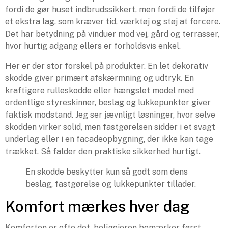
fordi de gør huset indbrudssikkert, men fordi de tilføjer
et ekstra lag, som kræver tid, værktøj og støj at forcere.
Det har betydning på vinduer mod vej, gård og terrasser,
hvor hurtig adgang ellers er forholdsvis enkel.
Her er der stor forskel på produkter. En let dekorativ
skodde giver primært afskærmning og udtryk. En
kraftigere rulleskodde eller hængslet model med
ordentlige styreskinner, beslag og lukkepunkter giver
faktisk modstand. Jeg ser jævnligt løsninger, hvor selve
skodden virker solid, men fastgørelsen sidder i et svagt
underlag eller i en facadeopbygning, der ikke kan tage
trækket. Så falder den praktiske sikkerhed hurtigt.
En skodde beskytter kun så godt som dens
beslag, fastgørelse og lukkepunkter tillader.
Komfort mærkes hver dag
Komforten er ofte det, boligejeren bemærker først.