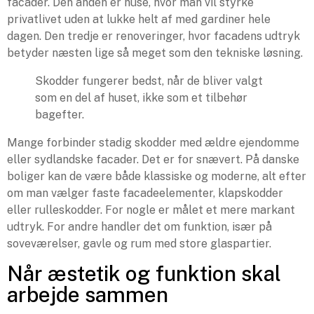
facader. Den anden er huse, hvor man vil styrke
privatlivet uden at lukke helt af med gardiner hele
dagen. Den tredje er renoveringer, hvor facadens udtryk
betyder næsten lige så meget som den tekniske løsning.
Skodder fungerer bedst, når de bliver valgt
som en del af huset, ikke som et tilbehør
bagefter.
Mange forbinder stadig skodder med ældre ejendomme
eller sydlandske facader. Det er for snævert. På danske
boliger kan de være både klassiske og moderne, alt efter
om man vælger faste facadeelementer, klapskodder
eller rulleskodder. For nogle er målet et mere markant
udtryk. For andre handler det om funktion, især på
soveværelser, gavle og rum med store glaspartier.
Når æstetik og funktion skal
arbejde sammen