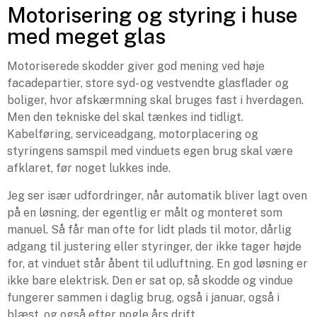
Motorisering og styring i huse
med meget glas
Motoriserede skodder giver god mening ved høje
facadepartier, store syd- og vestvendte glasflader og
boliger, hvor afskærmning skal bruges fast i hverdagen.
Men den tekniske del skal tænkes ind tidligt.
Kabelføring, serviceadgang, motorplacering og
styringens samspil med vinduets egen brug skal være
afklaret, før noget lukkes inde.
Jeg ser især udfordringer, når automatik bliver lagt oven
på en løsning, der egentlig er målt og monteret som
manuel. Så får man ofte for lidt plads til motor, dårlig
adgang til justering eller styringer, der ikke tager højde
for, at vinduet står åbent til udluftning. En god løsning er
ikke bare elektrisk. Den er sat op, så skodde og vindue
fungerer sammen i daglig brug, også i januar, også i
blæst, og også efter nogle års drift.