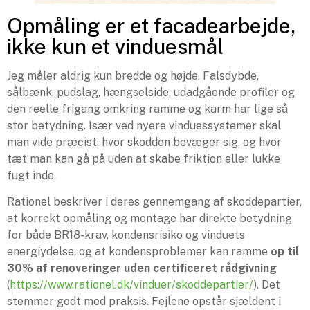
Opmåling er et facadearbejde,
ikke kun et vinduesmål
Jeg måler aldrig kun bredde og højde. Falsdybde,
sålbænk, pudslag, hængselside, udadgående profiler og
den reelle frigang omkring ramme og karm har lige så
stor betydning. Især ved nyere vinduessystemer skal
man vide præcist, hvor skodden bevæger sig, og hvor
tæt man kan gå på uden at skabe friktion eller lukke
fugt inde.
Rationel beskriver i deres gennemgang af skoddepartier,
at korrekt opmåling og montage har direkte betydning
for både BR18-krav, kondensrisiko og vinduets
energiydelse, og at kondensproblemer kan ramme
op til
30% af renoveringer uden certificeret rådgivning
(
https://www.rationel.dk/vinduer/skoddepartier/
). Det
stemmer godt med praksis. Fejlene opstår sjældent i