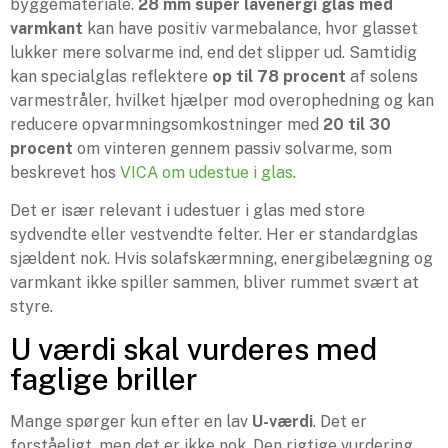
byggemateriale.
28 mm super lavenergi glas med
varmkant
kan have positiv varmebalance, hvor glasset
lukker mere solvarme ind, end det slipper ud. Samtidig
kan specialglas reflektere
op til 78 procent
af solens
varmestråler, hvilket hjælper mod overophedning og kan
reducere opvarmningsomkostninger med
20 til 30
procent
om vinteren gennem passiv solvarme, som
beskrevet hos
VICA om udestue i glas
.
Det er især relevant i udestuer i glas med store
sydvendte eller vestvendte felter. Her er standardglas
sjældent nok. Hvis solafskærmning, energibelægning og
varmkant ikke spiller sammen, bliver rummet svært at
styre.
U værdi skal vurderes med
faglige briller
Mange spørger kun efter en lav
U-værdi
. Det er
forståeligt, men det er ikke nok. Den rigtige vurdering