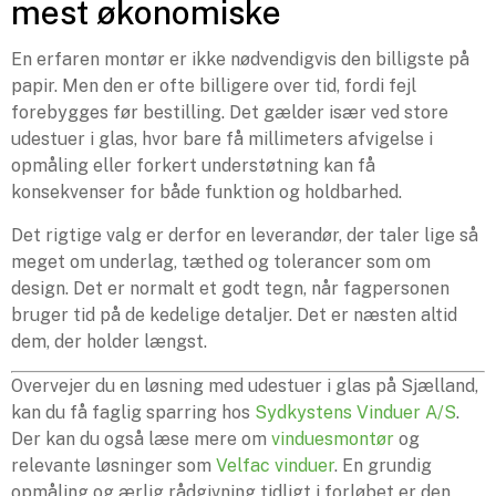
mest økonomiske
En erfaren montør er ikke nødvendigvis den billigste på
papir. Men den er ofte billigere over tid, fordi fejl
forebygges før bestilling. Det gælder især ved store
udestuer i glas, hvor bare få millimeters afvigelse i
opmåling eller forkert understøtning kan få
konsekvenser for både funktion og holdbarhed.
Det rigtige valg er derfor en leverandør, der taler lige så
meget om underlag, tæthed og tolerancer som om
design. Det er normalt et godt tegn, når fagpersonen
bruger tid på de kedelige detaljer. Det er næsten altid
dem, der holder længst.
Overvejer du en løsning med udestuer i glas på Sjælland,
kan du få faglig sparring hos
Sydkystens Vinduer A/S
.
Der kan du også læse mere om
vinduesmontør
og
relevante løsninger som
Velfac vinduer
. En grundig
opmåling og ærlig rådgivning tidligt i forløbet er den