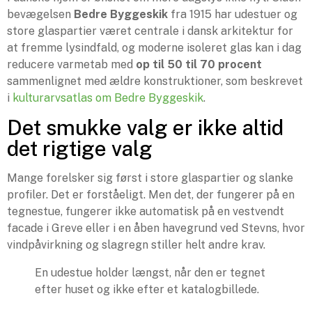
bevægelsen
Bedre Byggeskik
fra 1915 har udestuer og
store glaspartier været centrale i dansk arkitektur for
at fremme lysindfald, og moderne isoleret glas kan i dag
reducere varmetab med
op til 50 til 70 procent
sammenlignet med ældre konstruktioner, som beskrevet
i
kulturarvsatlas om Bedre Byggeskik
.
Det smukke valg er ikke altid
det rigtige valg
Mange forelsker sig først i store glaspartier og slanke
profiler. Det er forståeligt. Men det, der fungerer på en
tegnestue, fungerer ikke automatisk på en vestvendt
facade i Greve eller i en åben havegrund ved Stevns, hvor
vindpåvirkning og slagregn stiller helt andre krav.
En udestue holder længst, når den er tegnet
efter huset og ikke efter et katalogbillede.