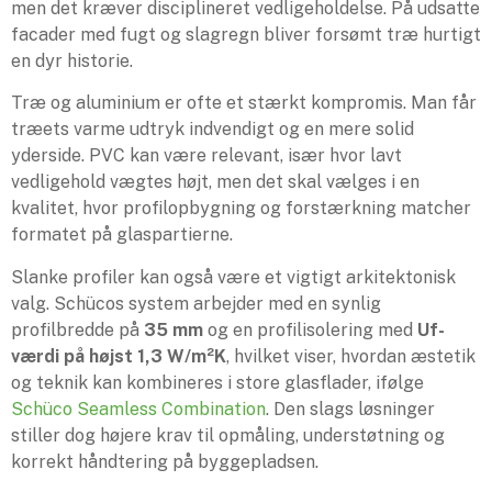
men det kræver disciplineret vedligeholdelse. På udsatte
facader med fugt og slagregn bliver forsømt træ hurtigt
en dyr historie.
Træ og aluminium er ofte et stærkt kompromis. Man får
træets varme udtryk indvendigt og en mere solid
yderside. PVC kan være relevant, især hvor lavt
vedligehold vægtes højt, men det skal vælges i en
kvalitet, hvor profilopbygning og forstærkning matcher
formatet på glaspartierne.
Slanke profiler kan også være et vigtigt arkitektonisk
valg. Schücos system arbejder med en synlig
profilbredde på
35 mm
og en profilisolering med
Uf-
værdi på højst 1,3 W/m²K
, hvilket viser, hvordan æstetik
og teknik kan kombineres i store glasflader, ifølge
Schüco Seamless Combination
. Den slags løsninger
stiller dog højere krav til opmåling, understøtning og
korrekt håndtering på byggepladsen.