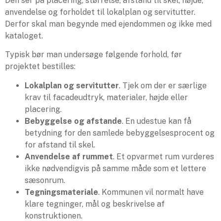
Den ser på placering, størrelse, afstand til skel, højde,
anvendelse og forholdet til lokalplan og servitutter.
Derfor skal man begynde med ejendommen og ikke med
kataloget.
Typisk bør man undersøge følgende forhold, før
projektet bestilles:
Lokalplan og servitutter
. Tjek om der er særlige
krav til facadeudtryk, materialer, højde eller
placering.
Bebyggelse og afstande
. En udestue kan få
betydning for den samlede bebyggelsesprocent og
for afstand til skel.
Anvendelse af rummet
. Et opvarmet rum vurderes
ikke nødvendigvis på samme måde som et lettere
sæsonrum.
Tegningsmateriale
. Kommunen vil normalt have
klare tegninger, mål og beskrivelse af
konstruktionen.