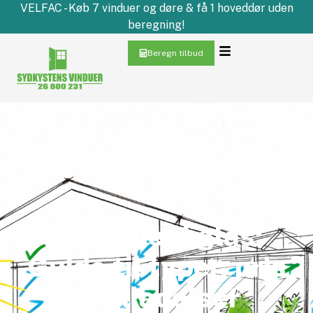
VELFAC - Køb 7 vinduer og døre & få 1 hoveddør uden
beregning!
Beregn tilbud
Udestuer i glas:
Guide til typer, pris
& tilladelser