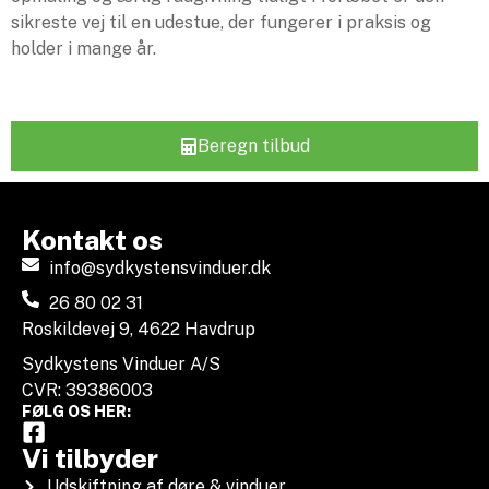
sikreste vej til en udestue, der fungerer i praksis og
holder i mange år.
Beregn tilbud
Kontakt os
info@sydkystensvinduer.dk
26 80 02 31
Roskildevej 9, 4622 Havdrup
Sydkystens Vinduer A/S
CVR: 39386003
FØLG OS HER:
Vi tilbyder
Udskiftning af døre & vinduer