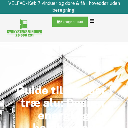
VELFAC - Køb 7 vinduer og døre & få 1 hoveddør uden
beregning!
Beregn tilbud
Guide til vinduer i
træ alu: Design,
energi og
holdbarhed