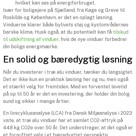
hvilket kan ses på energiforbruget.
Især for boligejere på Sjælland, fra Køge og Greve til
Roskilde og København, er det en oplagt løsning.
Vinduerne klarer både bylivets støj og kystområdernes
barske klima. Husk også, at du potentielt kan få
tilskud
til udskiftning af vinduer
, hvis de nye vinduer forbedrer
din boligs energimærke.
En solid og bæredygtig løsning
Når du investerer i træ alu vinduer, tænker du langsigtet.
Det er ikke kun en praktisk løsning her og nu, men også
et stærkt valg for fremtiden. Med en forventet levetid
på op til 50 år er det en investering, der holder din bolig
sund og sikker i mange årtier.
En livscyklusanalyse (LCA) fra Dansk Miljøanalyse i 2023
viste, at træ alu vinduer har et samlet CO2-aftryk på
448 kg CO2e over 50 år. Det understreger, at det også er
et fornuftigt valg i et bæredygtigt perspektiv.