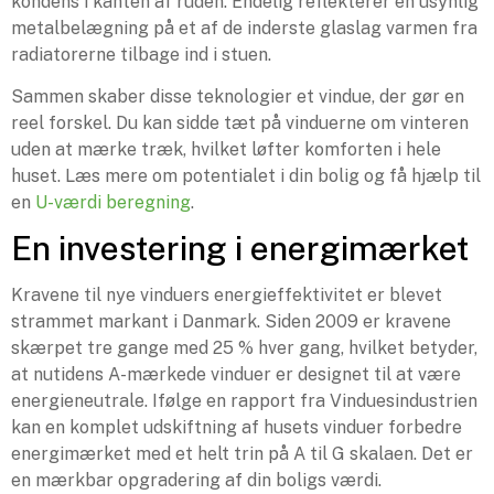
kondens i kanten af ruden. Endelig reflekterer en usynlig
metalbelægning på et af de inderste glaslag varmen fra
radiatorerne tilbage ind i stuen.
Sammen skaber disse teknologier et vindue, der gør en
reel forskel. Du kan sidde tæt på vinduerne om vinteren
uden at mærke træk, hvilket løfter komforten i hele
huset. Læs mere om potentialet i din bolig og få hjælp til
en
U-værdi beregning
.
En investering i energimærket
Kravene til nye vinduers energieffektivitet er blevet
strammet markant i Danmark. Siden 2009 er kravene
skærpet tre gange med 25 % hver gang, hvilket betyder,
at nutidens A-mærkede vinduer er designet til at være
energieneutrale. Ifølge en rapport fra Vinduesindustrien
kan en komplet udskiftning af husets vinduer forbedre
energimærket med et helt trin på A til G skalaen. Det er
en mærkbar opgradering af din boligs værdi.