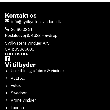
Kontakt os
info@sydkystensvinduer.dk
26 80 02 31
Roskildevej 9, 4622 Havdrup
Sydkystens Vinduer A/S
CVR: 39386003
FØLG OS HER:
Vi tilbyder
Udskiftning af døre & vinduer
VELFAC
Velux
Swedoor
Krone vinduer
Lacuna