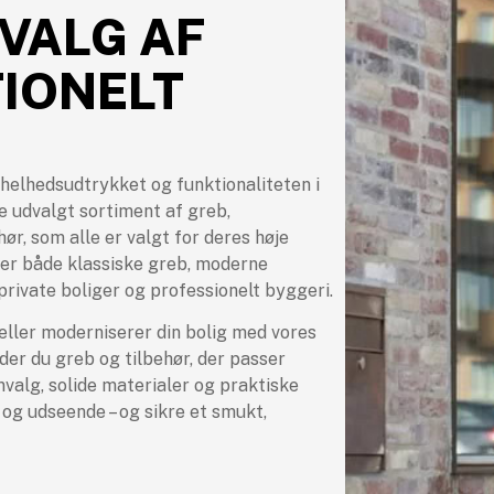
VALG AF
IONELT
 helhedsudtrykket og funktionaliteten i
e udvalgt sortiment af greb,
ør, som alle er valgt for deres høje
ter både klassiske greb, moderne
private boliger og professionelt byggeri.
ller moderniserer din bolig med vores
nder du greb og tilbehør, der passer
gnvalg, solide materialer og praktiske
n og udseende – og sikre et smukt,