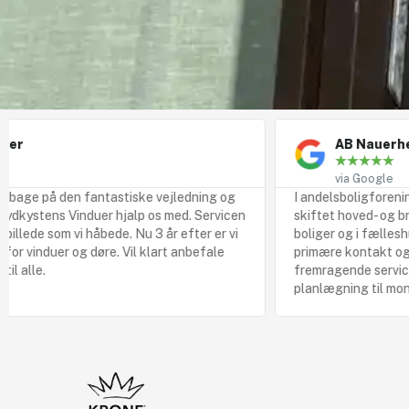
AB Nauerhegnet
★
★
★
★
★
via Google
astiske vejledning og
I andelsboligforeningen AB Naurhegnet,
hjalp os med. Servicen
skiftet hoved- og bryggersdør, samt 2 v
de. Nu 3 år efter er vi
boliger og i fælleshuset. Jannick Plyts
 Vil klart anbefale
primære kontakt og sparringspartner. 
fremragende service, hele vejen fra rå
planlægning til monteringen.