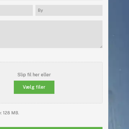
By
(Påkrævet)
Slip fil her eller
Vælg filer
e: 128 MB.