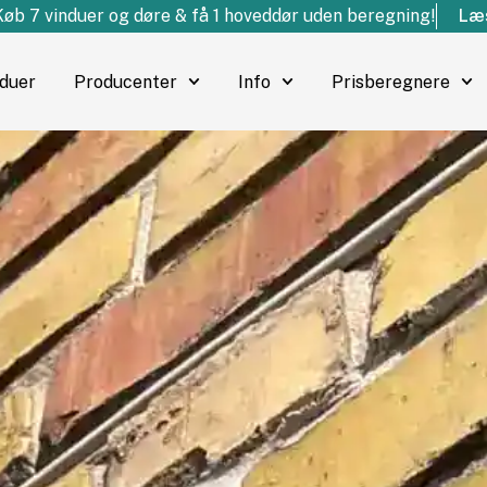
Køb 7 vinduer og døre & få 1 hoveddør uden beregning!
Læs
nduer
Producenter
Info
Prisberegnere