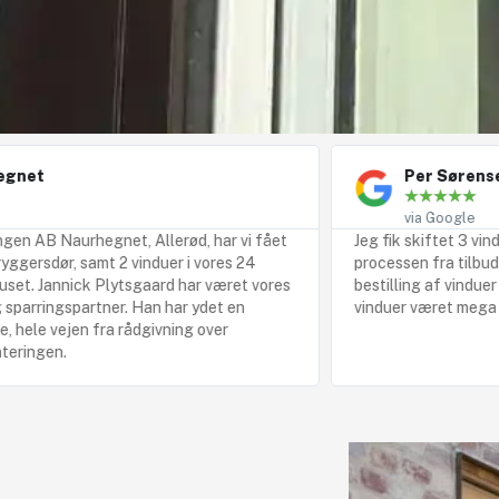
Per Sørensen
★
★
★
★
★
via Google
 Allerød, har vi fået
Jeg fik skiftet 3 vinduer på min første 
induer i vores 24
processen fra tilbudsgivning, opmåling 
gaard har været vores
bestilling af vinduer til de kom og satte
Han har ydet en
vinduer været mega professionelle. Alle 
dgivning over