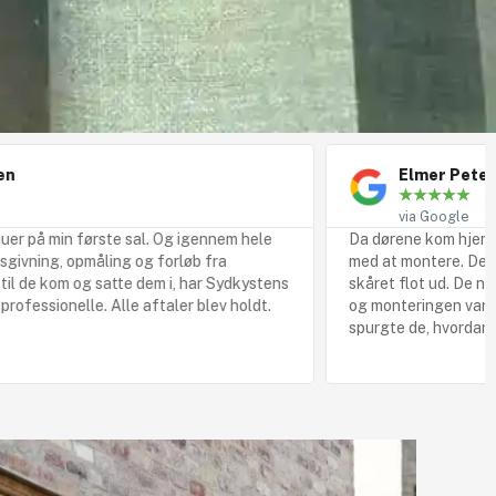
Elmer Petersen
★
★
★
★
★
via Google
sal. Og igennem hele
Da dørene kom hjem, kom der to unge tø
og forløb fra
med at montere. De gamle døre kom forsi
 dem i, har Sydkystens
skåret flot ud. De nye døre blev behandl
aftaler blev holdt.
og monteringen var flot, hvis der var fle
spurgte de, hvordan vi ville have det.