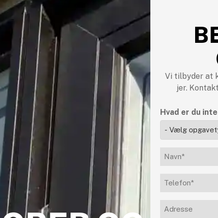
B
Vi tilbyder at
jer. Kontakt
Hvad er du inte
Navn*
(Påkrævet)
Telefon
(Påkrævet)
Adresse
(Påkrævet)