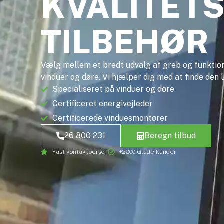
KVALITET
TILBEHØR
Vælg mellem et bredt udvalg af greb og funktione
vinduer og døre. Vi hjælper dig med at finde den l
Specialiseret på vinduer og døre
Certificeret energivejleder
Certificerede vinduesmontører
26 800 231
Beregn tilbud
Fast kontaktperson
+2200 Glade kunder