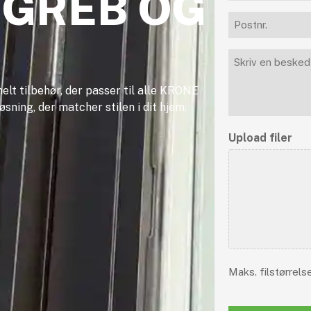
SGREB OG
Postnr.
(Påkrævet)
Besked
lt tilbehør, der passer til alle KRONE
øsning, der matcher stilen i dit hjem.
Upload filer
Maks. filstørrels