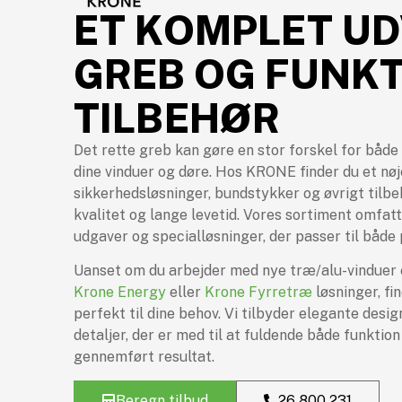
ET KOMPLET UD
GREB OG FUNKT
TILBEHØR
Det rette greb kan gøre en stor forskel for både
dine vinduer og døre. Hos KRONE finder du et nøj
sikkerhedsløsninger, bundstykker og øvrigt tilbeh
kvalitet og lange levetid. Vores sortiment omfat
udgaver og specialløsninger, der passer til både 
Uanset om du arbejder med nye træ/alu-vinduer e
Krone Energy
eller
Krone Fyrretræ
løsninger, fi
perfekt til dine behov. Vi tilbyder elegante desi
detaljer, der er med til at fuldende både funktio
gennemført resultat.
Beregn tilbud
26 800 231